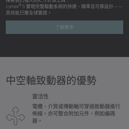
探索我們強大的尺寸計算工具：
®
cymex
5 實現完整驅動系統的快速、精準且可靠設計——
其效能已獲全球實證。
了解更多
中空軸致動器的優勢
靈活性
電纜、介質或傳動軸可穿過致動器進行
佈線。亦可整合附加元件，例如編碼
器。