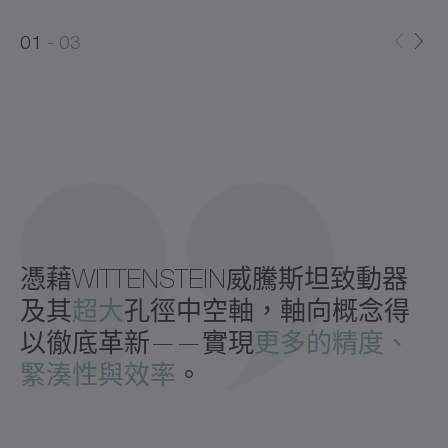
0
0
1
03
1
2
憑藉WITTENSTEIN威騰斯坦致動器
及其
超大
孔徑中空軸，軸向概念得
以徹底革新——實現
更多的精度、
緊湊性與效率
。