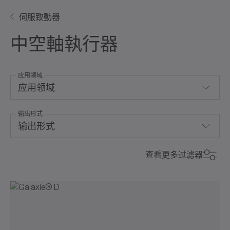
伺服致動器
中空軸執行器
应用领域
应用领域
输出形式
對流冷卻
输出形式
整合式系統解決方案
空心軸
查看更多过滤器
液冷
最大力矩 (Nm)
最大力矩 (Nm)
0
22000
300
900
2600
5800
11000
0
22000