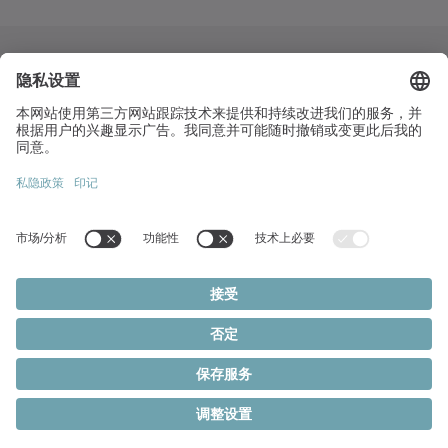
桃園市中壢區民權路四段271號1樓
+886 3 2870191
info(at)wittenstein.tw
熱門主題:
產品概覽
伺服減速機
伺服馬達
Cookie 設定
隱私聲明
法律聲明
齒排和小齒輪系統
© 2026 - WITTENSTEIN SE
伺服致動器
伺服驅動器