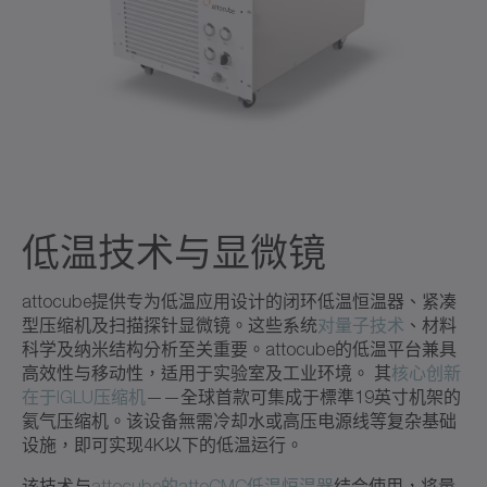
低温技术与显微镜
attocube提供专为低温应用设计的闭环低温恒温器、紧凑
型压缩机及扫描探针显微镜。这些系统
对量子技术
、材料
科学及纳米结构分析至关重要。attocube的低温平台兼具
高效性与移动性，适用于实验室及工业环境。 其
核心创新
在于IGLU压缩机
——全球首款可集成于標準19英寸机架的
氦气压缩机。该设备無需冷却水或高压电源线等复杂基础
设施，即可实现4K以下的低温运行。
该技术与
attocube的attoCMC低温恒温器
结合使用，将量