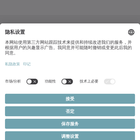
桃園市中壢區民權路四段271號1樓
+886 3 2870191
info(at)wittenstein.tw
熱門主題:
產品概覽
伺服減速機
伺服馬達
Cookie 設定
隱私聲明
法律聲明
齒排和小齒輪系統
© 2026 - WITTENSTEIN SE
伺服致動器