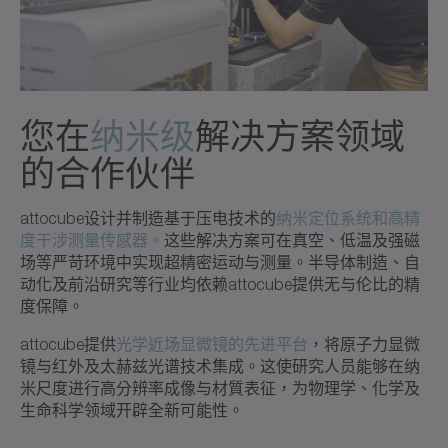
您在
纳米级
解决方案领域
的合作伙伴
attocube设计并制造基于压电技术的
纳米定位系统和高精
度干涉测量传感器。
这些解决方案可在真空、低温及强磁
场等严苛环境中实现超精密运动与测量。半导体制造、自
动化及前沿研究等行业均依赖attocube提供无与伦比的精
度保障。
attocube提供
光学近场显微镜的先进平台
，将原子力显微
镜与红外及太赫兹光谱技术集成。这使研究人员能够在纳
米尺度进行高分辨率成像与材質表征，为物理学、化学及
生命科学领域开辟全新可能性。