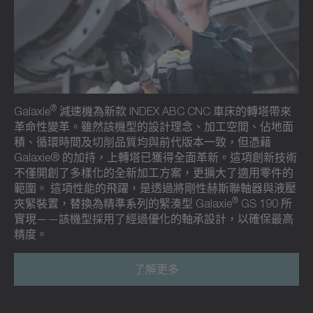
®
Galaxie
減速機為新款 INDEX ABC CNC 車床的轉塔帶來
革命性變革。雖然該機型的設計理念、加工空間、佔地面
積、循環時間及切削品質均與前代版本一致，但憑藉
Galaxie® 的加持，上轉塔已獲得全面革新。這項創新技術
不僅開創了多樣化的全新加工方案，更擴大了適用零件的
範圍。 這項性能的飛躍，是透過將剛性赫斯聯軸器與液壓
®
夾緊裝置，替換為精準系列的緊湊型 Galaxie
GS 190 所
實現——該機型採用了經過優化的軸承設計，以確保最高
精度。
了解更多