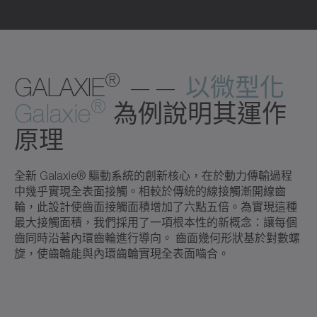
®
GALAXIE
——
以微型化
®
Galaxie
為例說明其運作
原理
全新 Galaxie® 驅動系統的創新核心，在於動力傳輸過程
中幾乎實現全表面接觸。相較於傳統的線接觸漸開線齒
輪，此設計使齒面接觸面積增加了六點五倍。為實現這種
最大接觸面積，我們採用了一項根本性的新概念：讓每個
齒同時沿著內環齒輪進行導向。 齒面幾何形狀基於對數螺
旋，使齒輪能與內環齒輪實現全表面嚙合。