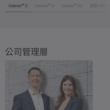
®
®
®
Galaxie
D
Galaxie
G
Galaxie
GS
微型 Galaxi
公司管理層