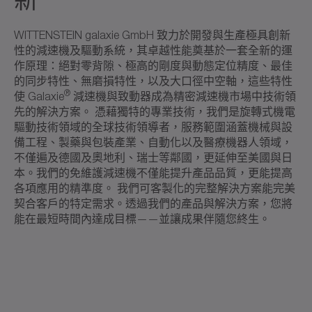
WITTENSTEIN galaxie GmbH 致力於開發與生產極具創新
性的減速機及驅動系統，其卓越性能奠基於一套全新的運
作原理：絕對零背隙、極高的剛度與動態定位精度、最佳
的同步特性、無磨損特性，以及大口徑中空軸，這些特性
®
使 Galaxie
減速機與致動器成為精密減速機市場中技術領
先的解決方案。 憑藉獨特的專業技術，我們是旋轉式機電
驅動技術領域的全球技術領導者，服務範圍涵蓋機械與設
備工程、製藥與包裝產業、自動化以及醫療機器人領域，
不僅遍及德國及奧地利、瑞士等鄰國，更延伸至美國與日
本。我們的免維護減速機不僅能提升產品品質，更能提高
各項應用的精準度。 我們可客製化的完整解決方案能完美
契合客戶的特定需求。透過我們的產品與解決方案，您將
能在最短時間內達成目標——並讓成果伴隨您終生。