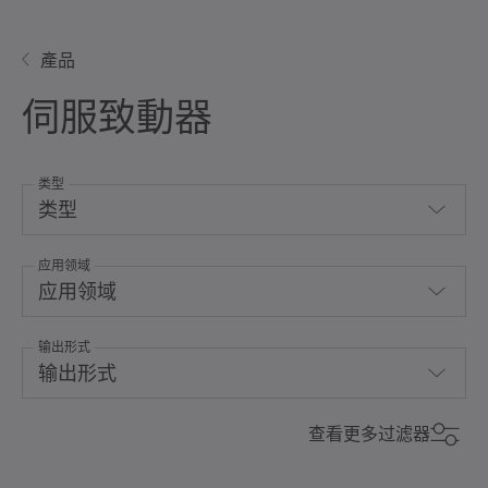
產品
伺服致動器
类型
类型
应用领域
中空軸執行器
应用领域
旋轉伺服致動器
输出形式
Hygienic Design
線性伺服致動器
输出形式
對流冷卻
針對特殊環境條件
主軸
查看更多过滤器
整合式系統解決方案
最大力矩 (Nm)
最大力矩 (Nm)
全波平滑