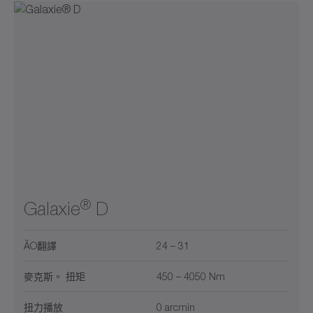
液冷
0
22000
推力管
最大线性速度 (m/s)
空氣冷卻（有外部通風）
最大线性速度 (m/s)
法蘭
300
900
2600
5800
11000
0
22000
耐腐蝕
0
50
最大推力 (kN)
牙軸(DIN 5480)
最大推力 (kN)
行動應用程式
2
5
20
40
0
50
空心軸
0
750
最大功率 (kW)
食品級潤滑
最大功率 (kW)
系統輸出
1
10
25
250
0
750
0
250
羽毛軸
®
Galaxie
D
1
5
10
150
0
250
ÃO翻譯
24 – 31
麥克斯。 扭矩
450 – 4050 Nm
扭力播放
0 arcmin