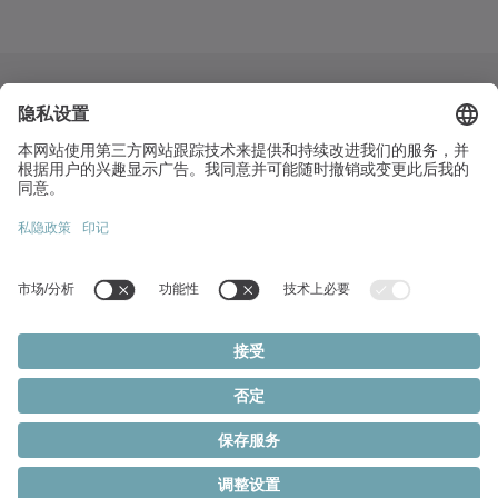
桃園市中壢區民權路四段271號1樓
+886 3 2870191
info(at)wittenstein.tw
熱門主題:
產品概覽
伺服減速機
伺服馬達
Cookie 設定
隱私聲明
法律聲明
齒排和小齒輪系統
© 2026 - WITTENSTEIN SE
伺服致動器