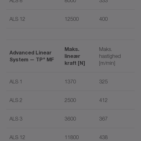
ALS 8
8000
333
ALS 12
12500
400
Maks.
Maks.
Advanced Linear
lineær
hastighed
+
System — TP
MF
kraft [N]
[m/min]
ALS 1
1370
325
ALS 2
2500
412
ALS 3
3600
367
ALS 12
11800
438