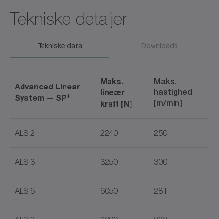
Tekniske detaljer
Tekniske data
Downloads
Maks.
Maks.
Advanced Linear
lineær
hastighed
+
System — SP
[m/min]
kraft [N]
ALS 2
2240
250
ALS 3
3250
300
ALS 6
6050
281