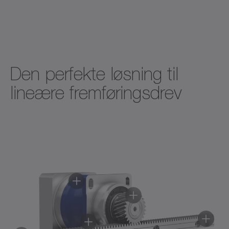
Flyer alpha Linear Systems -
Racks
Brochure/katalog
Neutral
Download (2 KB)
Åbn i viewer
Den perfekte løsning til
lineære fremføringsdrev
Flyer INIRA® rack assembly
Brochure/katalog
Neutral
Download (4 KB)
Åbn i viewer