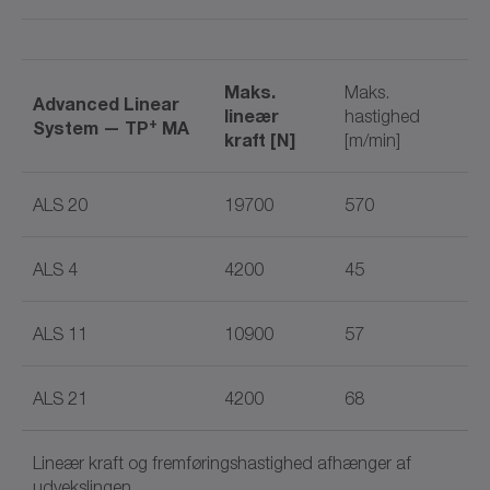
Maks.
Maks.
Advanced Linear
lineær
hastighed
+
System — TP
MA
kraft [N]
[m/min]
ALS 20
19700
570
ALS 4
4200
45
ALS 11
10900
57
ALS 21
4200
68
Lineær kraft og fremføringshastighed afhænger af
udvekslingen.