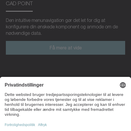
CAD POINT
Den intuitive menunavigation gør det let for dig at
konfigurere din ønskede komponent og anmode om de
nødvendige data.
Få mere at vide
Strandvägen 82
234 31 Lomma
Sverige
+45 40 26 50 10
info(at)wittenstein.dk