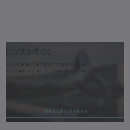
Kontakt os
Vil du gerne vide mere om vores løsninger?
Vi rådgiver dig gerne – personligt, kompetent og
skræddersyet til dine behov.
info@wittenstein.dk
+45 40 26 50 10
Til kontaktformularen