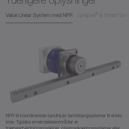
Yderligere oplysninger
Brugsanvisning
Dansk
®
Value Linear System med NPR
cynapse
& Smart Serv
Download (3 KB)
Åbn i viewer
CAD NPR
CAD / CAE
Neutral
Åbn i viewer
NPR til koordinerede tandhjuls-tandstangsystemer til enkle
krav. Typiske anvendelsesområder er
træbearbejdningsmaskiner, plasmaskæringssystemer eller