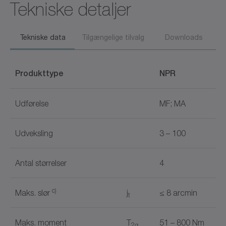
Tekniske detaljer
Tekniske data
Tilgængelige tilvalg
Downloads
Produkttype
NPR
Udførelse
MF; MA
Udveksling
3 – 100
Antal størrelser
4
c)
Maks. slør
j
≤ 8 arcmin
t
Maks. moment
T
51 – 800 Nm
2α