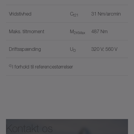
Vridstivhed
C
31 Nm/arcmin
t21
Maks. tiltmoment
M
487 Nm
2KMax
Driftsspænding
U
320 V; 560 V
D
c)
I forhold til referencestørrelser
Digitale enkodere
✓
Dokumentnavn
1-kabel-tilslutning
✓
Holdebremse
✓
Kontakt os
alpha Mechatronic Systems