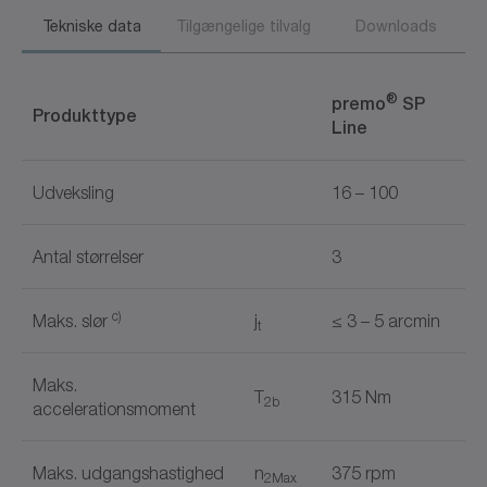
Tekniske data
Tilgængelige tilvalg
Downloads
®
premo
SP
Produkttype
Line
Udveksling
16 – 100
Antal størrelser
3
c)
Maks. slør
j
≤ 3 – 5 arcmin
t
Maks.
T
315 Nm
2b
accelerationsmoment
Maks. udgangshastighed
n
375 rpm
2Max