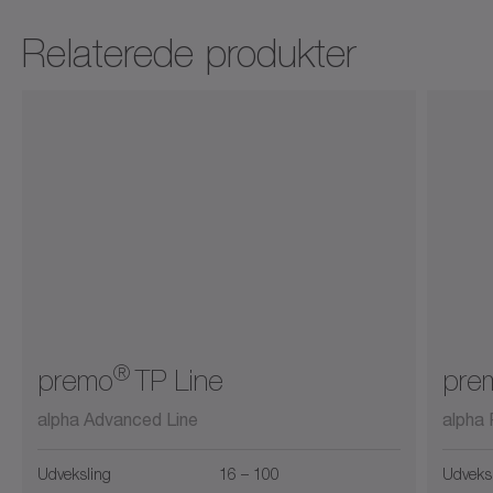
screws
encoders
Relaterede produkter
Åbn i viewer
®
premo
TP Line
pre
alpha Advanced Line
alpha 
Udveksling
16 – 100
Udveks