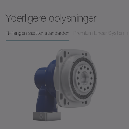
Yderligere oplysninger
Brugsanvisning
Neutral
R-flangen sætter standarden
Premium Linear System
Download (218 B)
Åbn i viewer
CAD RPK+
CAD / CAE
Neutral
Åbn i viewer