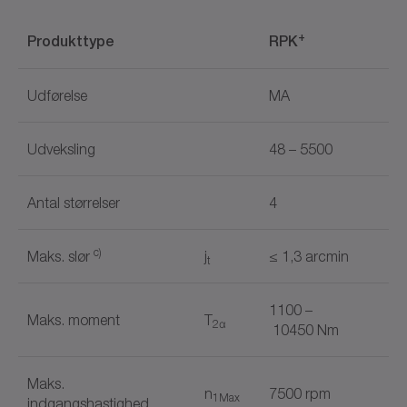
+
Produkttype
RPK
Udførelse
MA
Udveksling
48 – 5500
Antal størrelser
4
c)
Maks. slør
j
≤ 1,3 arcmin
t
1100 –
Maks. moment
T
2α
10450 Nm
Maks.
n
7500 rpm
1Max
indgangshastighed