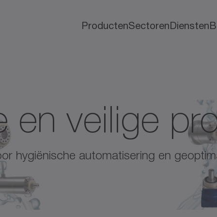
Producten
Sectoren
Diensten
B
 en veilige pr
oor hygiënische automatisering en geopti