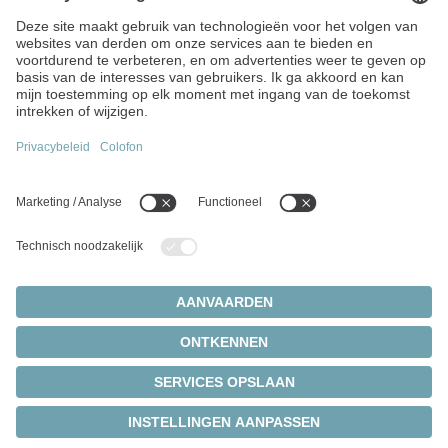
Vaartstraat 90 / bus 201
9270 Kalken
België
+32 9 326 73-80
info(at)wittenstein.biz
Toponderwerpen:
Productenoverzicht
Servoreductiekasten
Servomotoren
Cookie-instellingen
Privacy Statement
Wettelijke informatie
Tandheugel- en tandwiel-systemen
© 2026 - WITTENSTEIN SE
Servoactuatoren
Servoaandrijvingen