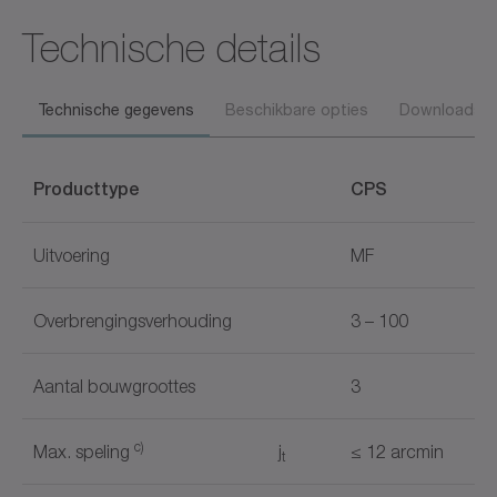
Technische details
Technische gegevens
Beschikbare opties
Downloads
Producttype
CPS
Uitvoering
MF
Overbrengingsverhouding
3 – 100
Aantal bouwgroottes
3
c)
Max. speling
j
≤ 12 arcmin
t