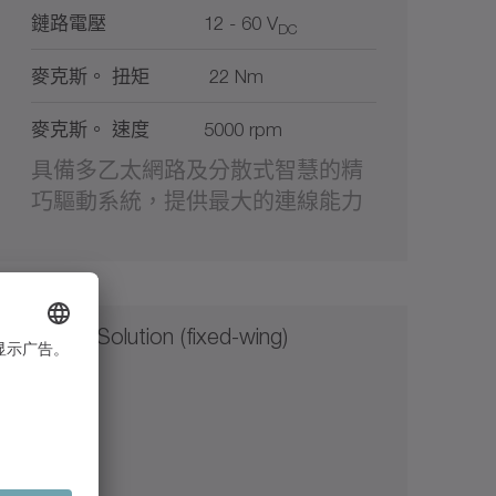
鏈路電壓
12 - 60 V
DC
麥克斯。 扭矩
22 Nm
麥克斯。 速度
5000 rpm
具備多乙太網路及分散式智慧的精
巧驅動系統，提供最大的連線能力