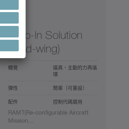
Drop-In Solution
(fixed-wing)
觸覺
逼真、主動的力再循
環
彈性
簡單（可重設）
配件
控制代碼選用
RAMT(Re-configurable Aircraft
Mission…