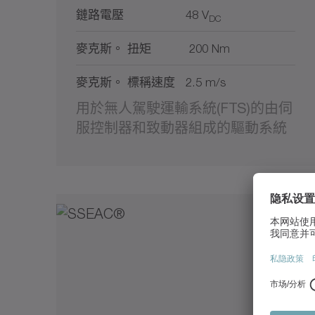
鏈路電壓
48 V
DC
麥克斯。 扭矩
200 Nm
麥克斯。 標稱速度
2.5 m/s
用於無人駕駛運輸系統(FTS)的由伺
服控制器和致動器組成的驅動系統