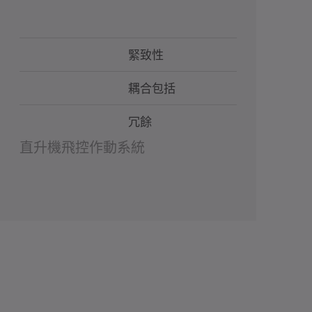
緊致性
耦合包括
冗餘
直升機飛控作動系統