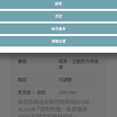
In-Line Solution
觸覺
逼真、主動的力再循
環
精度
可調整
麥克斯。 扭矩
1200 Nm
每個系統由系統控制模組(SCM)、
©
Active8
控制軟體、系統電源
(SPS)和適當的佈線組成。