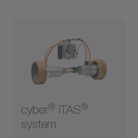
安全
對流冷卻
整合式系統解決方案
耐腐蝕
行動應用程式
食品級潤滑
®
®
cyber
iTAS
system