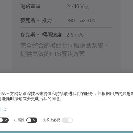
鏈路電壓
24/48 V
DC
麥克斯。 推力
380 – 5200 N
麥克斯。 標稱速度
2.6 m/s
完全整合的模組化伺服驅動系統，
提供高效的FTS解決方案