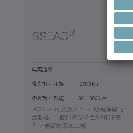
®
SSEAC
無需維護
麥克斯。 扭矩
2700 Nm
麥克斯。 效能
96 – 3000 W
ROV — 可安裝水下 — 所有海底的
致動器 — 閥門完全符合API17F標
準，最高水深3000米