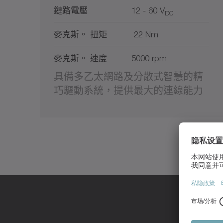
鏈路電壓
12 - 60 V
DC
麥克斯。 扭矩
22 Nm
麥克斯。 速度
5000 rpm
具備多乙太網路及分散式智慧的精
巧驅動系統，提供最大的連線能力