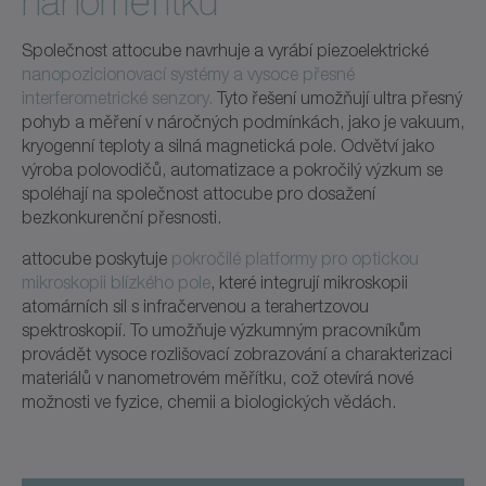
nanoměřítku
Společnost attocube navrhuje a vyrábí piezoelektrické
nanopozicionovací systémy a vysoce přesné
interferometrické senzory.
Tyto řešení umožňují ultra přesný
pohyb a měření v náročných podmínkách, jako je vakuum,
kryogenní teploty a silná magnetická pole. Odvětví jako
výroba polovodičů, automatizace a pokročilý výzkum se
spoléhají na společnost attocube pro dosažení
bezkonkurenční přesnosti.
attocube poskytuje
pokročilé platformy pro optickou
mikroskopii blízkého pole
, které integrují mikroskopii
atomárních sil s infračervenou a terahertzovou
spektroskopií. To umožňuje výzkumným pracovníkům
provádět vysoce rozlišovací zobrazování a charakterizaci
materiálů v nanometrovém měřítku, což otevírá nové
možnosti ve fyzice, chemii a biologických vědách.