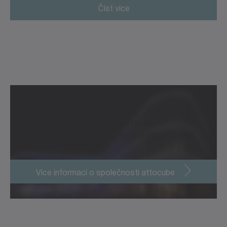
Číst více
Kontaktujte nás
Chcete se dozvědět více o našich řešeních?
Rádi vám poradíme – osobně, kompetentně a podle
vašich požadavků.
Více informací o společnosti attocube