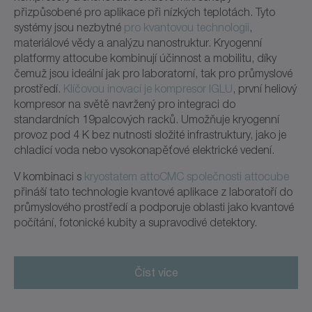
přizpůsobené pro aplikace při nízkých teplotách. Tyto
systémy jsou nezbytné
pro kvantovou technologii
,
materiálové vědy a analýzu nanostruktur. Kryogenní
platformy attocube kombinují účinnost a mobilitu, díky
čemuž jsou ideální jak pro laboratorní, tak pro průmyslové
prostředí.
Klíčovou inovací je kompresor IGLU
, první heliový
kompresor na světě navržený pro integraci do
standardních 19palcových racků. Umožňuje kryogenní
provoz pod 4 K bez nutnosti složité infrastruktury, jako je
chladicí voda nebo vysokonapěťové elektrické vedení.
V kombinaci s
kryostatem attoCMC společnosti attocube
přináší tato technologie kvantové aplikace z laboratoří do
průmyslového prostředí a podporuje oblasti jako kvantové
počítání, fotonické kubity a supravodivé detektory.
Číst více