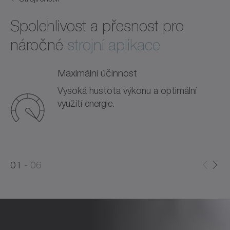
Spolehlivost a přesnost pro
náročné
strojní aplikace
Maximální účinnost
Vysoká hustota výkonu a optimální
využití energie.
0
0
1
06
1
2