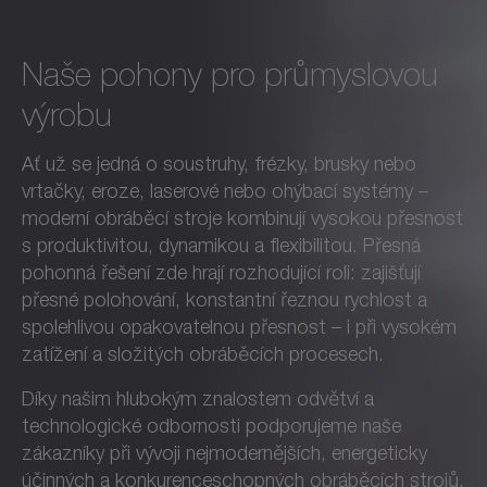
Naše pohony pro průmyslovou
výrobu
Ať už se jedná o soustruhy, frézky, brusky nebo
vrtačky, eroze, laserové nebo ohýbací systémy –
moderní obráběcí stroje kombinují vysokou přesnost
s produktivitou, dynamikou a flexibilitou. Přesná
pohonná řešení zde hrají rozhodující roli: zajišťují
přesné polohování, konstantní řeznou rychlost a
spolehlivou opakovatelnou přesnost – i při vysokém
zatížení a složitých obráběcích procesech.
Díky našim hlubokým znalostem odvětví a
technologické odbornosti podporujeme naše
zákazníky při vývoji nejmodernějších, energeticky
účinných a konkurenceschopných obráběcích strojů.