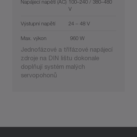
Napájecí napětí (AC)
100–240 / 380–480
V
Výstupní napětí
24 – 48 V
Max. výkon
960 W
Jednofázové a třífázové napájecí
zdroje na DIN lištu dokonale
doplňují systém malých
servopohonů