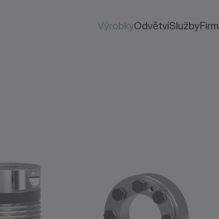
Výrobky
Odvětví
Služby
Fir