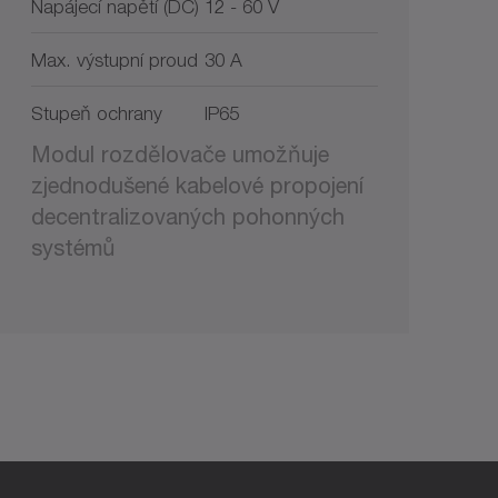
Napájecí napětí (DC)
12 - 60 V
Max. výstupní proud
30 A
Stupeň ochrany
IP65
Modul rozdělovače umožňuje
zjednodušené kabelové propojení
decentralizovaných pohonných
systémů