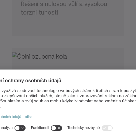
Řešení s nulovou vůlí a vysokou
torzní tuhostí