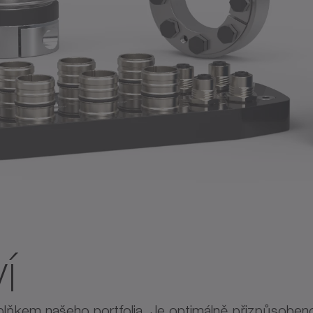
í
lňkem našeho portfolia. Je optimálně přizpůsobeno