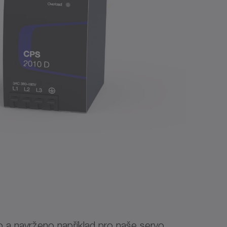
 a navrženo například pro naše servo