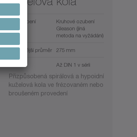
Kuželová kola
Typ ozubení
Kruhové ozubení
Gleason (jiná
metoda na vyžádání)
Max. vnější průměr
275 mm
Kvalita
Až DIN 1 v sérii
Přizpůsobená spirálová a hypoidní
kuželová kola ve frézovaném nebo
broušeném provedení