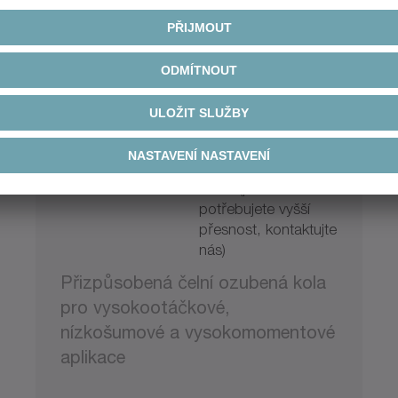
Čelní ozubená kola
Typ ozubení
Přímé, šikmé,
kuželovité, kuželový
převod
Max. průměr
400 mm
Kvalita
DIN 3 (pokud
potřebujete vyšší
přesnost, kontaktujte
nás)
Přizpůsobená čelní ozubená kola
pro vysokootáčkové,
nízkošumové a vysokomomentové
aplikace