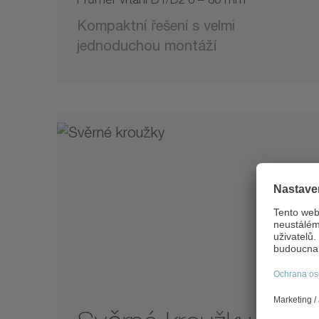
Kompaktní řešení s velmi
jednoduchou montáží