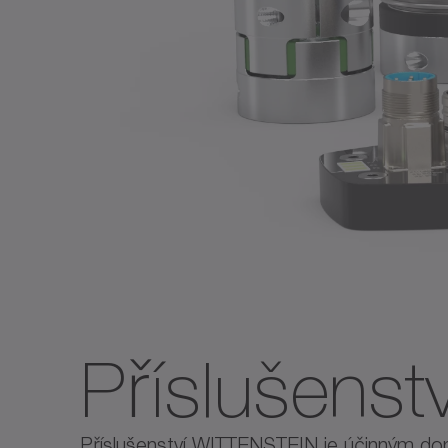
Příslušenstv
Příslušenství WITTENSTEIN je účinným dop