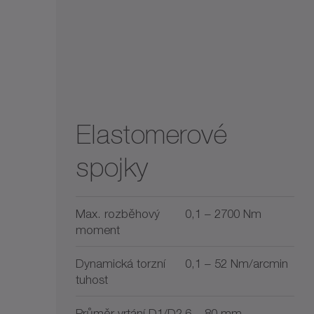
Elastomerové
spojky
Max. rozběhový
0,1 – 2700 Nm
moment
Dynamická torzní
0,1 – 52 Nm/arcmin
tuhost
Průměr vrtání D1/D2
6 – 80 mm