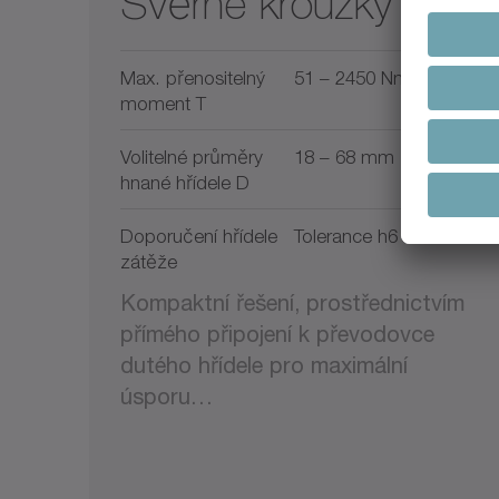
Svěrné kroužky
Max. přenositelný
51 – 2450 Nm
moment T
Volitelné průměry
18 – 68 mm
hnané hřídele D
Doporučení hřídele
Tolerance h6
zátěže
Kompaktní řešení, prostřednictvím
přímého připojení k převodovce
dutého hřídele pro maximální
úsporu…