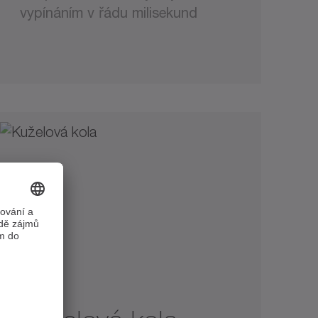
vypínáním v řádu milisekund