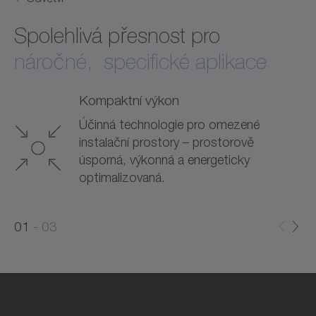
Spolehlivá přesnost pro
náročné, specifické aplikace
Kompaktní výkon
Účinná technologie pro omezené
instalační prostory – prostorově
úsporná, výkonná a energeticky
optimalizovaná.
0
0
1
03
1
2