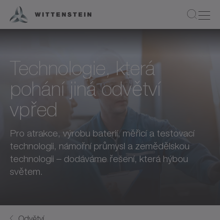
Technologie, která
pohání jiná odvětví
vpřed
Pro atrakce, výrobu baterií, měřicí a testovací
technologii, námořní průmysl a zemědělskou
technologii – dodáváme řešení, která hýbou
světem.
Odvětví