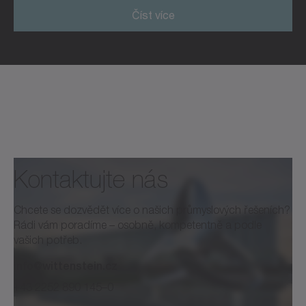
Číst více
Kontaktujte nás
Chcete se dozvědět více o našich průmyslových řešeních?
Rádi vám poradíme – osobně, kompetentně a podle
vašich potřeb.
info@wittenstein.cz
+43 2252 890 145–0