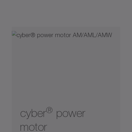
Max. lineární rychlost (m/s)
Max. lineární rychlost (m/s)
Bezpečnost
0
50
Chlazení vzduchem (s externím větráním)
2
5
20
40
0
50
Hygienic Design
Kapalinové chlazení
Konvekční chlazení
Lubrikant pro potravinářský průmysl
®
cyber
power
Mobilní aplikace
motor