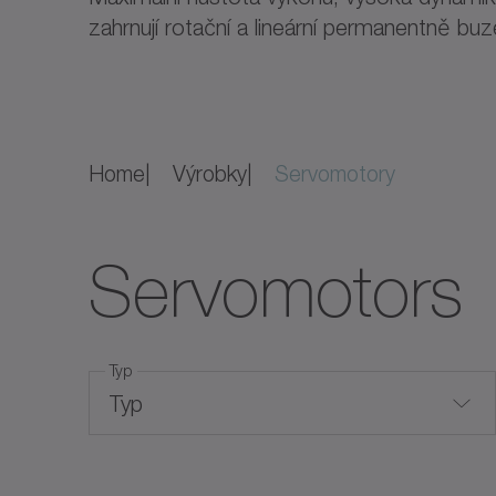
zahrnují rotační a lineární permanentně bu
Home
Výrobky
Servomotory
Servomotors
Typ
Typ
Bezrámové servomotory