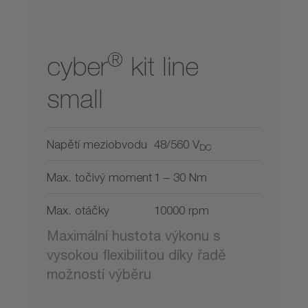
®
cyber
kit line
small
Napětí meziobvodu
48/560 V
DC
Max. točivý moment
1 – 30 Nm
Max. otáčky
10000 rpm
Maximální hustota výkonu s
vysokou flexibilitou díky řadě
možností výběru