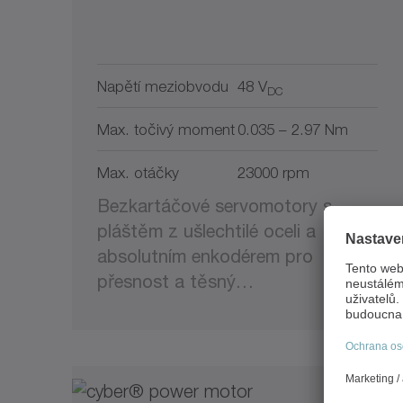
Napětí meziobvodu
48 V
DC
Max. točivý moment
0.035 – 2.97 Nm
Max. otáčky
23000 rpm
Bezkartáčové servomotory s
pláštěm z ušlechtilé oceli a
absolutním enkodérem pro
přesnost a těsný…