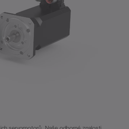
ašich servomotorů. Naše odborné znalosti