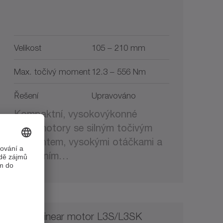
Velikost
105 – 210 mm
Max. točivý moment
12.3 – 556 Nm
Řešení
Upravováno
Kompaktní, vysokovýkonné
servomotory se silným točivým
momentem, vysokými otáčkami a
efektivním…