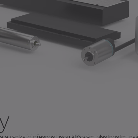
y
 a vynikající přesnost jsou klíčovými vlastnostmi n