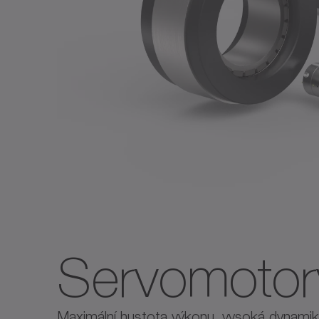
Servomotor
Maximální hustota výkonu, vysoká dynamika