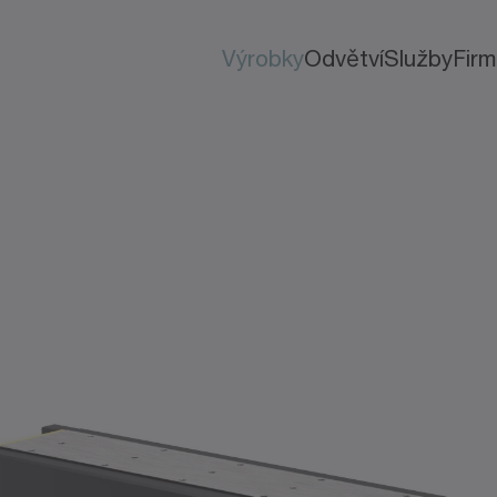
Výrobky
Odvětví
Služby
Fir