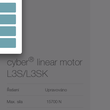
®
cyber
linear motor
L3S/L3SK
Řešení
Upravováno
Max. síla
15700 N