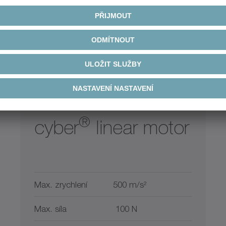
®
cyber
linear motor
Max. zrychlení
500 m/s²
Max. síla
100 N