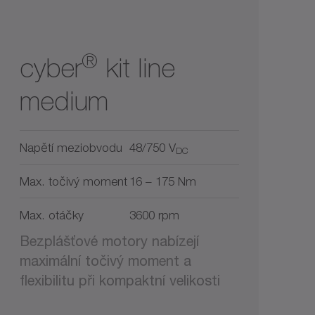
®
cyber
kit line
medium
Napětí meziobvodu
48/750 V
DC
Max. točivý moment
16 – 175 Nm
Max. otáčky
3600 rpm
Bezplášťové motory nabízejí
maximální točivý moment a
flexibilitu při kompaktní velikosti