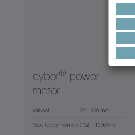
®
cyber
power
motor
Velikost
22 – 480 mm
Max. točivý moment
0.02 – 1000 Nm