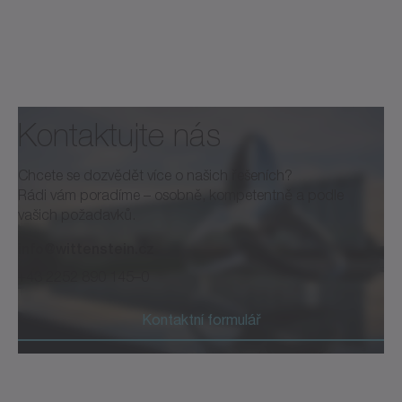
Kontaktujte nás
Chcete se dozvědět více o našich řešeních?
Rádi vám poradíme – osobně, kompetentně a podle
vašich požadavků.
info@wittenstein.cz
+43 2252 890 145–0
Kontaktní formulář