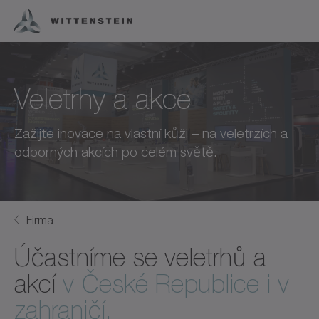
Veletrhy a akce
Zažijte inovace na vlastní kůži – na veletrzích a
odborných akcích po celém světě.
Firma
Účastníme se veletrhů a
akcí
v České Republice i v
zahraničí.