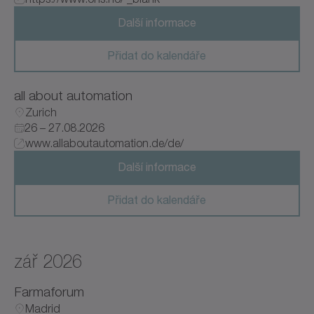
Další informace
Norsko
Přidat do kalendáře
Švédsko
all about automation
Tchaj-wan, provincie Číny
Zurich
26 – 27.08.2026
Spojené státy
www.allaboutautomation.de/de/
Další informace
Přidat do kalendáře
zář 2026
Farmaforum
Madrid