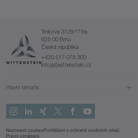
Trnkova 3129/119a
628 00 Brno
Česká republika
+420 517 078 300
info(at)wittenstein.cz
Hlavní témata:
Přehled výrobků
Servo převodovky
Servomotory
Nastavení cookies
Prohlášení o ochraně osobních údajů
Systém hřebene a pastorku
Právní oznámení