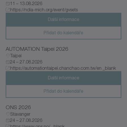
Země
11 – 13.08.2026
Veletrhy
https://ndia-mich.org/event/gvsets
Od MM.YYYY
Další informace
Přidat do kalendáře
Švýcarsko
Do MM.YYYY
AUTOMATION Taipei 2026
Česko
Taipei
Německo
24 – 27.08.2026
https://automationtaipei.chanchao.com.tw/en _blank
Španělsko
Další informace
Spojené království
Přidat do kalendáře
Irsko
ONS 2026
Japonsko
Stavanger
24 – 27.08.2026
https://www.ons.no/ _blank
Nizozemsko