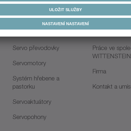
Přehled výrobků
Kariéra
Servo převodovky
Práce ve spole
WITTENSTEI
Servomotory
Firma
Systém hřebene a
pastorku
Kontakt a umís
Servoaktuátory
Servopohony