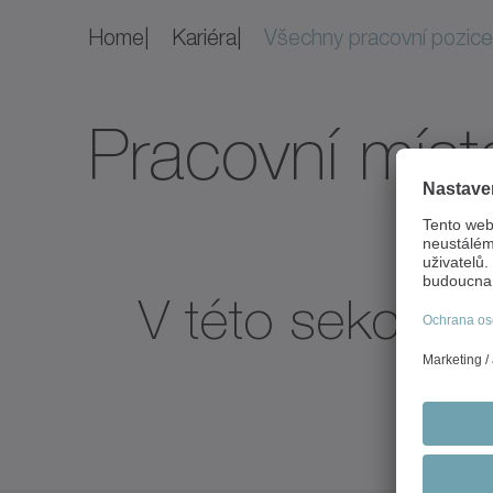
Home
Kariéra
Všechny pracovní pozice
Pracovní míst
V této sekci ne