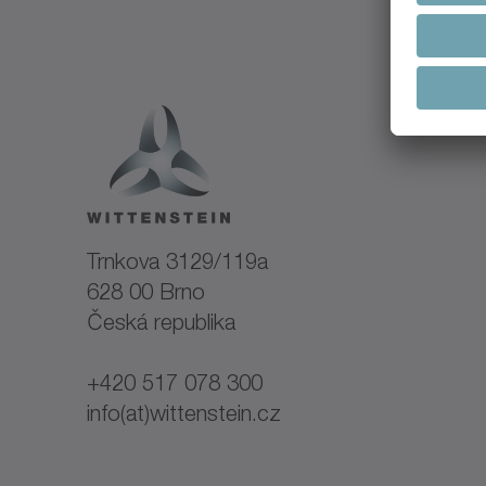
Trnkova 3129/119a
628 00 Brno
Česká republika
+420 517 078 300
info(at)wittenstein.cz