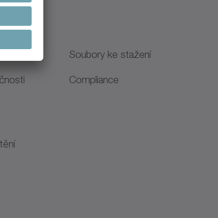
Soubory ke stažení
čnosti
Compliance
N
tění