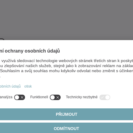
a
byly nalezeny žádné 