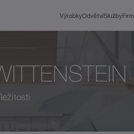
Výrobky
Odvětví
Služby
Fir
 WITTENSTEIN
ležitosti