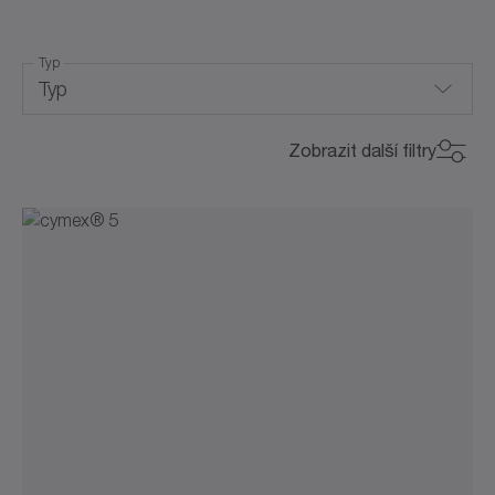
Typ
Typ
Connectivity/IIoT
Zobrazit další filtry
Drive design
Optimization of the drive train
Simulation in engineering