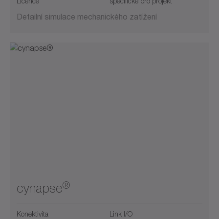
Licence
specifické pro projekt
Detailní simulace mechanického zatížení
®
cynapse
Konektivita
Link I/O