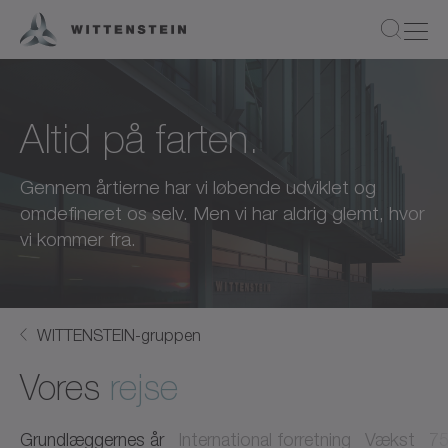
Altid på farten.
Gennem årtierne har vi løbende udviklet og
omdefineret os selv. Men vi har aldrig glemt, hvor
vi kommer fra.
WITTENSTEIN-gruppen
Vores
rejse
Grundlæggernes år
International forretning
Vækst
75