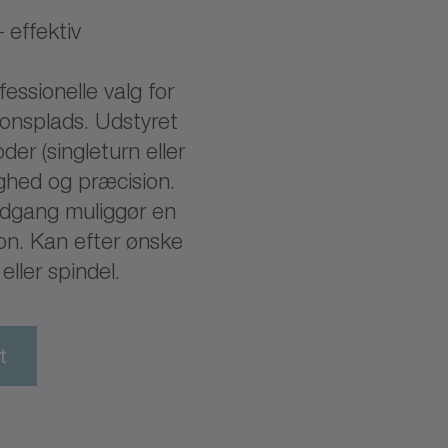
 effektiv
essionelle valg for
ionsplads. Udstyret
der (singleturn eller
ighed og præcision.
 udgang muliggør en
on. Kan efter ønske
ller spindel.
t