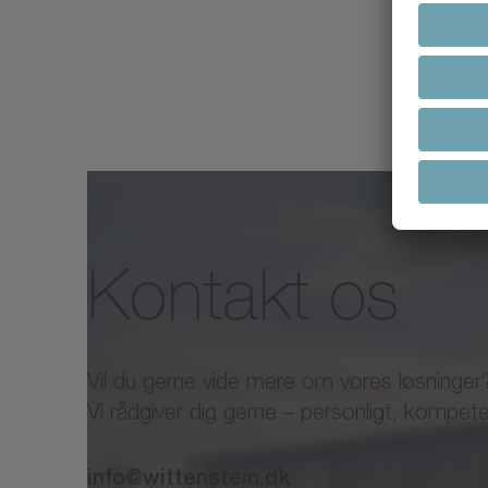
Catalog small servo driv
Standard
Kontakt os
Flyer small servo drive s
Vil du gerne vide mere om vores løsninger
Vi rådgiver dig gerne – personligt, kompet
Inox Design
info@wittenstein.dk