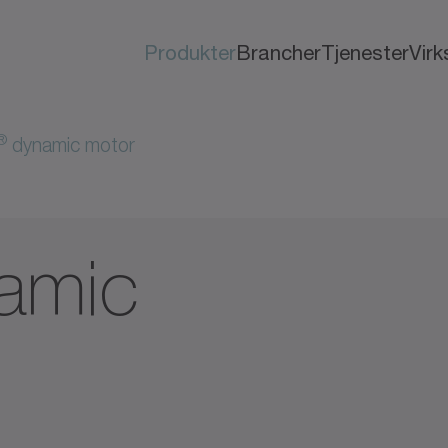
Produkter
Brancher
Tjenester
Vir
®
dynamic motor
amic