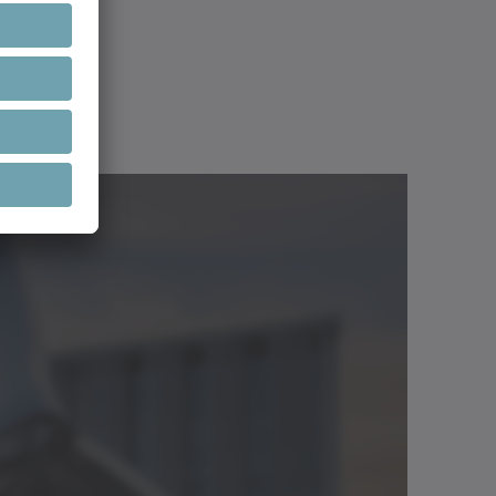
®
orer i cyber
dynamic line er det
in anvendelse. Med et højkvalitetshus i
lut-encoder i udgaverne Singleturn og
Download
40/60) tilbyder vores nye motorserie
Brochure/katalog
Neutral
(12 KB)
 og præcision. Den kabelbærer-
Åbn i
afskærmede enkeltkabel-løsning er
viewer
rielle miljøer. Servomotorerne fås i
, 40 og 60 mm med aksiale eller 90°
Download
ller en central rolle i en kvalitets- og
Brochure/katalog
Neutral
(3 KB)
ion – efterspørgslen efter løsninger, der
Åbn i
en, stiger konstant. WITTENSTEIN kan
viewer
®
nsbestandig version af cyber
dynamic-
 hvor der kræves meget robuste,
otorer. Denne variant kan som