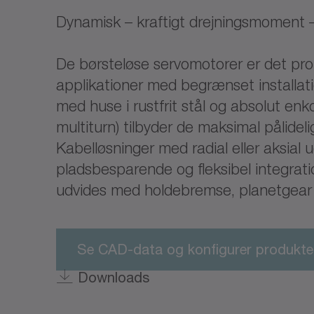
Dynamisk – kraftigt drejningsmoment –
De børsteløse servomotorer er det prof
applikationer med begrænset installat
med huse i rustfrit stål og absolut enko
multiturn) tilbyder de maksimal pålidel
Kabelløsninger med radial eller aksial
pladsbesparende og fleksibel integrati
udvides med holdebremse, planetgear e
Se CAD-data og konfigurer produkte
Downloads