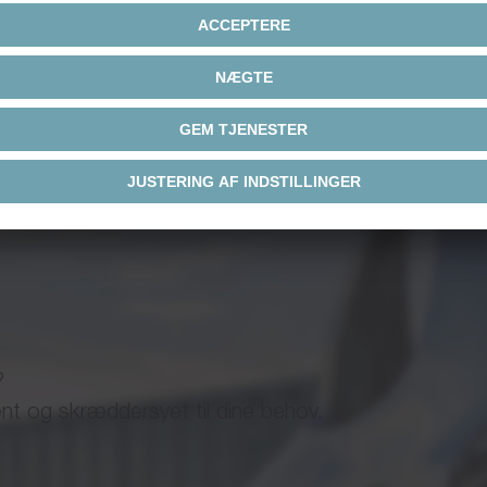
De børsteløse servomot
professionelle valg til d
rustfrit stål og en abso
Multiturn (størrelse 32/
e system (Generation 2)
enestående pålidelighed
kompatible og dobbelt-
designet til brug i indust
størrelserne 17, 22, 32
radiale kabeludgange.
Korrosionsbeskyttelse spi
ystem (Generation 2)
serviceoptimeret produkt
?
er integreret i process
ent og skræddersyet til dine behov.
også levere en korrosio
serien til anvendelser,
industrielle små servom