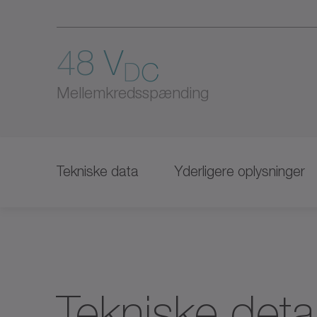
48 V
DC
Mellemkredsspænding
Tekniske data
Yderligere oplysninger
Tekniske detal