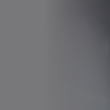
Brochure/katalog
Neutral
Download (3 KB)
Åbn i viewer
Operating manual cyber power
motor AM / AML / AMW / AF /
AFW / M / W
Brugsanvisning
Neutral
Download (2 KB)
Åbn i viewer