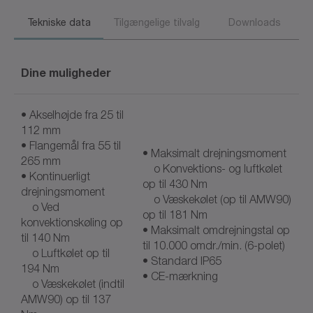
Tekniske data
Tilgængelige tilvalg
Downloads
Dine muligheder
• Akselhøjde fra 25 til
112 mm
• Flangemål fra 55 til
• Maksimalt drejningsmoment
265 mm
o Konvektions- og luftkølet
• Kontinuerligt
op til 430 Nm
drejningsmoment
o Væskekølet (op til AMW90)
o Ved
op til 181 Nm
konvektionskøling op
• Maksimalt omdrejningstal op
til 140 Nm
til 10.000 omdr./min. (6-polet)
o Luftkølet op til
• Standard IP65
194 Nm
• CE-mærkning
o Væskekølet (indtil
AMW90) op til 137