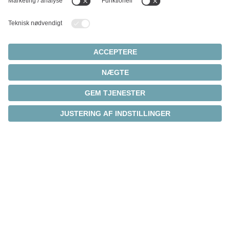
Vi udvikler løsninger
skræddersyet til dine krav
Vi designer gerne en løsning, der opfylder dine
specifikke applikationsbehov. Udnyt vores