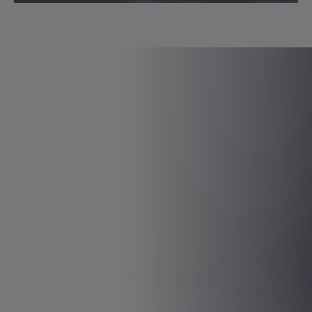
®
Flyer cyber
power motor AML
Brochure/katalog
Neutral
Download (3 KB)
Åbn i viewer
®
Flyer cyber
power motor AMW