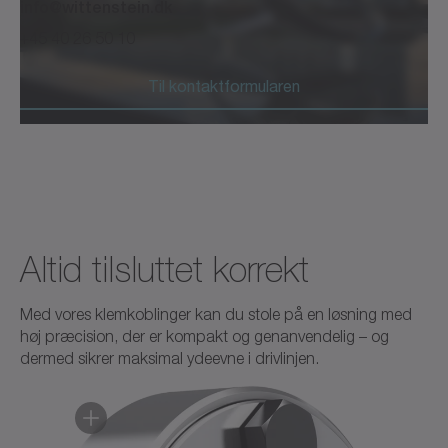
info@wittenstein.dk
Brochure/katalog
Neutral
+45 40 26 50 10
Download (8 KB)
Åbn i viewer
Til kontaktformularen
alpha Accessories Product
Catalog - Shrink discs
Altid tilsluttet korrekt
Brochure/katalog
Neutral
Med vores klemkoblinger kan du stole på en løsning med
høj præcision, der er kompakt og genanvendelig – og
dermed sikrer maksimal ydeevne i drivlinjen.
Download (990 B)
Åbn i viewer