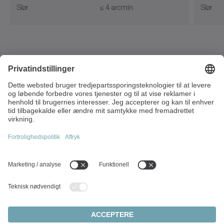
Slør
≤ 4 arcmin
Slør
Strandvägen 82
234 31 Lomma
Sverige
+45 40 26 50 10
info(at)wittenstein.dk
Topemner:
Produktoversigt
Servogear