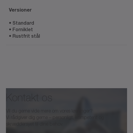
Versioner
• Standard
• Forniklet
• Rustfrit stål
Dokumentnavn
Kontakt os
alpha Accessories Product
Catalog
Vil du gerne vide mere om vores løsninger?
Vi rådgiver dig gerne – personligt, kompetent og
skræddersyet til dine behov.