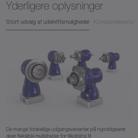
Yderligere oplysninger
Brugsanvisning
Neutral
Stort udvalg af udskriftsmuligheder
Korrosionsbestand
Download (218 B)
Åbn i viewer
Instruction sheet Shrink disk
Brugsanvisning
Dansk
Download (749 B)
Åbn i viewer
De mange forskellige udgangsvarianter på hypoidgearer
giver fleksible muligheder for tilkobling til