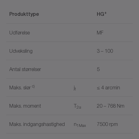
+
Produkttype
HG
Udførelse
MF
Udveksling
3 – 100
Antal størrelser
5
c)
Maks. slør
j
≤ 4 arcmin
t
Maks. moment
T
20 – 768 Nm
2α
Maks. indgangshastighed
n
7500 rpm
1Max