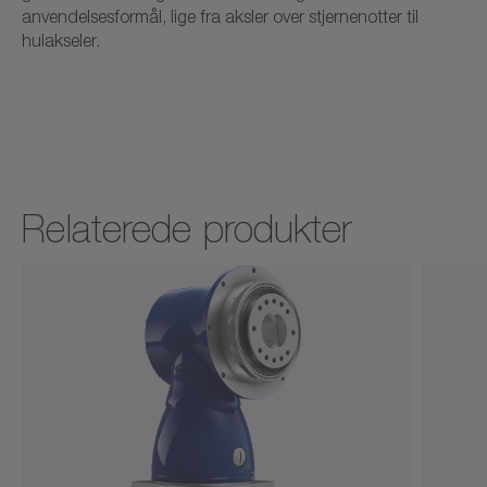
anvendelsesformål, lige fra aksler over stjernenotter til
hulakseler.
alpha Advanced Line
Relaterede produkter
Brugsanvisning (ATEX)
Neutral
Download (3 KB)
Åbn i viewer
CAD HG+
CAD / CAE
Neutral
Åbn i viewer