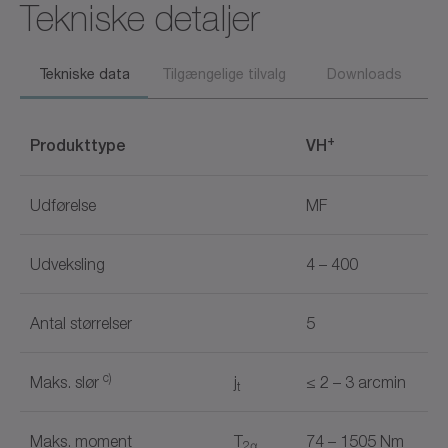
Tekniske detaljer
Tekniske data
Tilgængelige tilvalg
Downloads
+
Produkttype
VH
Udførelse
MF
Udveksling
4 – 400
Antal størrelser
5
c)
Maks. slør
j
≤ 2 – 3 arcmin
t
Maks. moment
T
74 – 1505 Nm
2α