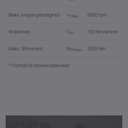
Maks. indgangshastighed
n
6000 rpm
1Max
Vridstivhed
C
153 Nm/arcmin
t21
Maks. tiltmoment
M
3059 Nm
2KMax
c)
I forhold til referencestørrelser
Udgangstype
Dokumentnavn
Hulakselinterface
✓
Hulaksel med not
✓
Kontakt os
alpha Advanced Line