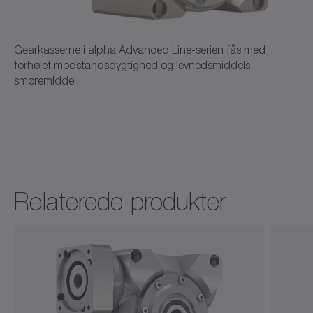
Brugsanvisning
Dansk
Download (749 B)
Åbn i viewer
Gearkasserne i alpha Advanced Line-serien fås med
forhøjet modstandsdygtighed og levnedsmiddels
smøremiddel.
CAD VH+
CAD / CAE
Neutral
Åbn i viewer
Relaterede produkter