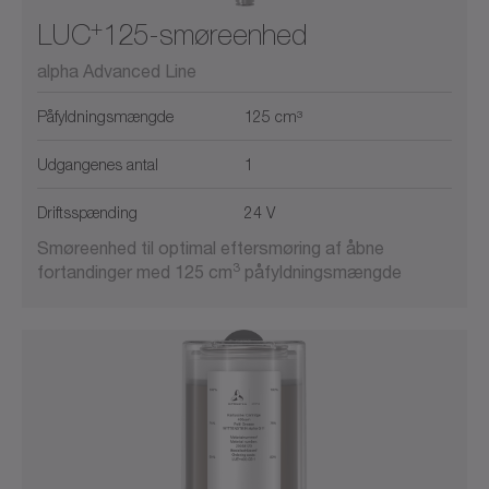
+
LUC
125-smøreenhed
alpha Advanced Line
Påfyldningsmængde
125 cm³
Udgangenes antal
1
Driftsspænding
24 V
Smøreenhed til optimal eftersmøring af åbne
3
fortandinger med 125 cm
påfyldningsmængde