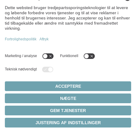
WITTENSTEIN alpha Linear
System
®
INIRA
-monteringskonceptet fås i kombination med et
bredt udvalg af højtydende og præcise lineære systemer.
Download katalog
Kontakt os
Vil du gerne vide mere om vores løsninger?