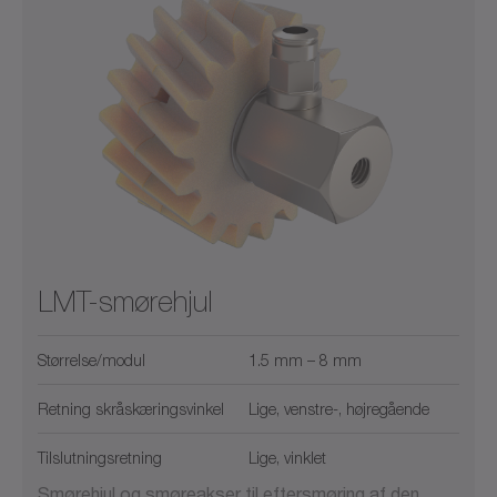
LMT-smørehjul
Størrelse/modul
1.5 mm – 8 mm
Retning skråskæringsvinkel
Lige, venstre-, højregående
Tilslutningsretning
Lige, vinklet
Smørehjul og smøreakser til eftersmøring af den