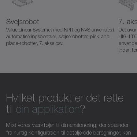
Svejsrobot
7. ak
Value Linear Systemet med NPR og NVS anvendes i
Det ava
automatiseringsportaler, svejserobotter, pick-and-
HIGH TO
place-robotter, 7. akse osv.
anvendes
inden fo
Hvilket produkt er det rette
til
din applikation
?
Med vores værktøjer til dimensionering, der spænder
fra hurtig konfiguration til detaljerede beregninger, kan