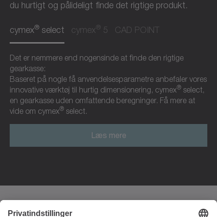
du hurtigt og pålideligt finde det rigtige produkt.
®
®
cymex
select
cymex
5
CAD POINT
Det er nemmere end nogensinde at finde den rigtige
gearkasse:
Baseret på nogle få anvendelsesparametre anbefaler vores
®
innovative værktøj til hurtig dimensionering, cymex
select,
en gearkasse uden omfattende beregninger. Få mere at
®
vide om cymex
select.
Læs mere