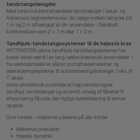
tandstangslængder
Med vores induktionshærdede tandstænger i Value- og
Advanced-segmenterne kan du vælge mellem længder på
1 m og 2 m afhængigt af din anvendelse – fleksibelt
kombinerbare som 2 × 1 m eller 1 × 2 m.
Tandhjuls-tandstangssystemer til de højeste krav
WITTENSTEIN alpha tandhjuls-tandstangssystemer har
bevist deres værdi i en lang række krævende anvendelser –
fra værktøjsmaskiner såsom portalfræsemaskiner og
laserskæringssystemer til automatiseringsløsninger, f.eks. til
7. akser.
Vores omfattende portefølje af højpræcisionsgear,
tandhjul, tandstænger og et bredt udvalg af tilbehør til
eftersmøring tilbyder den rigtige systemløsning til enhver
opgave.
Dine fordele – maksimal ydeevne på alle fronter
Maksimal præcision
Højeste dynamik