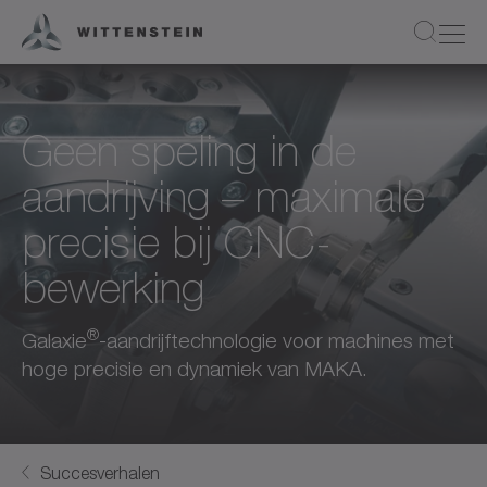
Geen speling in de
aandrijving – maximale
precisie bij CNC-
bewerking
®
Galaxie
-aandrijftechnologie voor machines met
hoge precisie en dynamiek van MAKA.
Succesverhalen