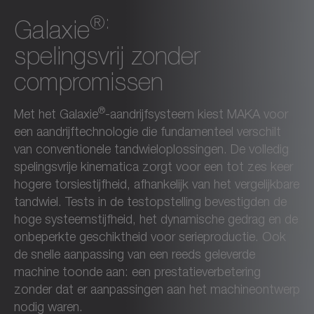
®:
Galaxie
spelingsvrij zonder
compromissen
®
Met het Galaxie
-aandrijfsysteem kiest MAKA voor
een aandrijftechnologie die fundamenteel verschilt
van conventionele tandwieloplossingen. De volledig
spelingsvrije kinematica zorgt voor een tot zes keer
hogere torsiestijfheid, afhankelijk van het vergelijkbare
tandwiel. Tests in de testopstelling bevestigden de
hoge systeemstijfheid, het dynamische gedrag en de
onbeperkte geschiktheid voor serieproductie. Ook
de snelle aanpassing van een reeds geleverde
machine toonde aan: een prestatieverbetering
zonder dat er aanpassingen aan het machineontwerp
nodig waren.