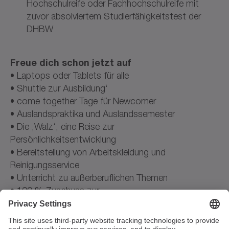
Hochschulreife oder Fachhochschulreife mit
zuvor absolviertem Studierfähigkeitstest der
DHBW
Freue dich schon jetzt auf
• Laptops oder Tablets für alle
• Shuttle zur Ausbildung‘
• come together Tage für Newcomer
• Auslandspraktika und Auslandssemester
• Die ‚Walz‘, eine Reise zur
Persönlichkeitsentwicklung
• Bereitstellung von Arbeitskleidung und
Reinigungsservice
• Unterricht zu außerberuflichen Themen
• 100 % Zuschuss zur
Berufsunfähigkeitsversicherung
• Notenprämien für erfolgreiche Leistungen
• Kostenzuschuss für Speiseangebote