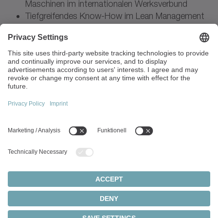
Maschinen im internationalen Werksverbund
Tiefgreifendes Know-How im Lean Management
Interkulturelle Fähigkeiten durch
Auslandsaufenthalte
Verhandlungssichere Englischkenntnisse