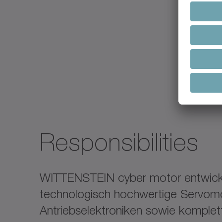
Responsibilities
WITTENSTEIN cyber motor entwickel
technologisch hochwertige Servomo
Antriebselektroniken sowie komple