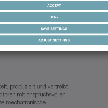
t, produziert und vertreibt
toren mit anspruchsvollen
tte mechatronische