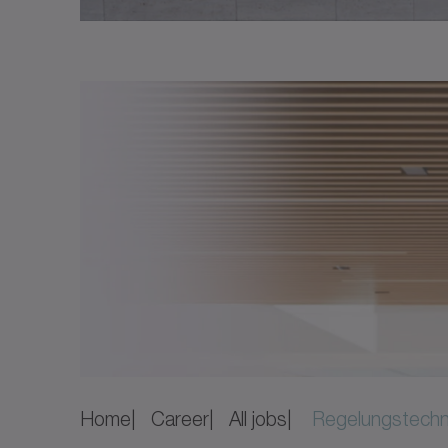
Home
Career
All jobs
Regelungstechni