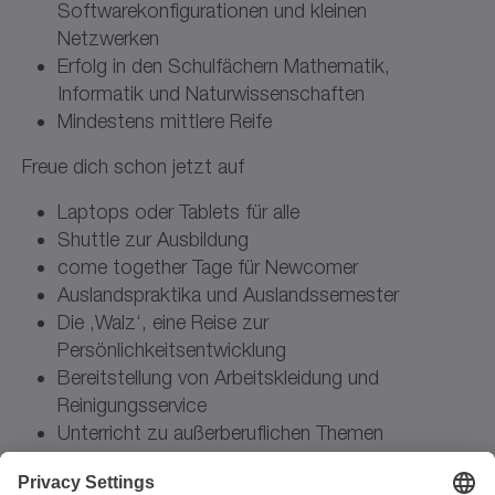
Softwarekonfigurationen und kleinen
Netzwerken
Erfolg in den Schulfächern Mathematik,
Informatik und Naturwissenschaften
Mindestens mittlere Reife
Freue dich schon jetzt auf
Laptops oder Tablets für alle
Shuttle zur Ausbildung
come together Tage für Newcomer
Auslandspraktika und Auslandssemester
Die ‚Walz‘, eine Reise zur
Persönlichkeitsentwicklung
Bereitstellung von Arbeitskleidung und
Reinigungsservice
Unterricht zu außerberuflichen Themen
100 % Zuschuss zur
Berufsunfähigkeitsversicherung