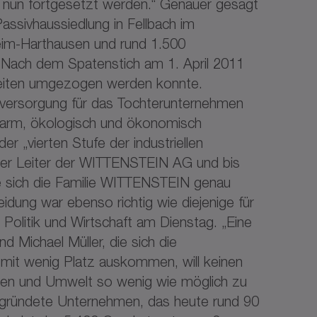
h nun fortgesetzt werden.“ Genauer gesagt
assivhaussiedlung in Fellbach im
eim-Harthausen und rund 1.500
t. Nach dem Spatenstich am 1. April 2011
keiten umgezogen werden konnte.
eversorgung für das Tochterunternehmen
sarm, ökologisch und ökonomisch
r „vierten Stufe der industriellen
cher Leiter der WITTENSTEIN AG und bis
 sich die Familie WITTENSTEIN genau
dung war ebenso richtig wie diejenige für
Politik und Wirtschaft am Dienstag. „Eine
d Michael Müller, die sich die
mit wenig Platz auskommen, will keinen
n und Umwelt so wenig wie möglich zu
ründete Unternehmen, das heute rund 90