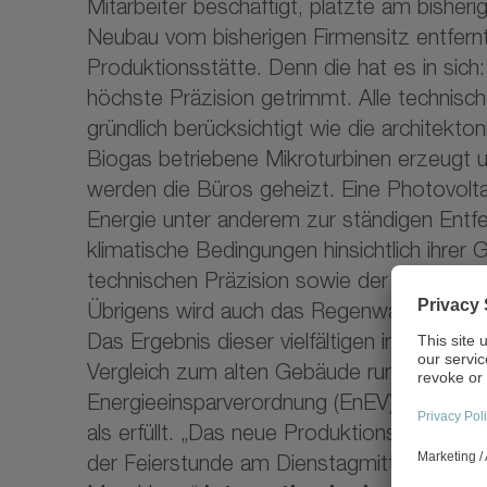
Mitarbeiter beschäftigt, platzte am bisher
Neubau vom bisherigen Firmensitz entfernt
Produktionsstätte. Denn die hat es in sic
höchste Präzision getrimmt. Alle technis
gründlich berücksichtigt wie die architekt
Biogas betriebene Mikroturbinen erzeugt 
werden die Büros geheizt. Eine Photovolta
Energie unter anderem zur ständigen Entfeu
klimatische Bedingungen hinsichtlich ihre
technischen Präzision sowie der Prozesssta
Übrigens wird auch das Regenwasser sinnvo
Das Ergebnis dieser vielfältigen innovativ
Vergleich zum alten Gebäude rund 35% En
Energieeinsparverordnung (EnEV) wurden um
als erfüllt. „Das neue Produktionsgebäude 
der Feierstunde am Dienstagmittag in der