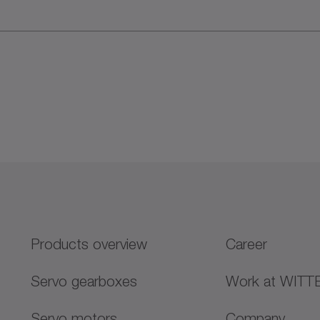
Products overview
Career
Servo gearboxes
Work at WITT
Servo motors
Company