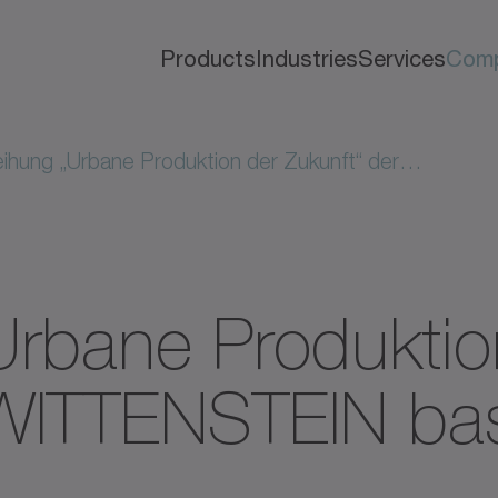
Products
Industries
Services
Com
ihung „Urbane Produktion der Zukunft“ der…
Urbane Produktio
 WITTENSTEIN b