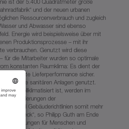
linie ist der 5.400 Quadratmeter große
ahnradfabrik“ und der neuen urbanen
möglichen Ressourcenverbrauch und zugleich
 Wasser und Abwasser sind ebenso
eld. Energie wird beispielsweise über mit
enen Produktionsprozesse – mit ihr
lte verbrauchen. Genutzt wird diese
– für die Mitarbeiter wurden so optimale
n vom konstanten Raumklima: Es dient der
nd optimierte Lieferperformance sicher.
und für die sanitären Anlagen genutzt.
ktion vollklimatisiert ist, werden im
dardanforderungen der
nergie- und Gebäuderichtlinien somit mehr
in Selbstzweck“, so Philipp Guth am Ende
Rahmenbedingungen für Menschen und