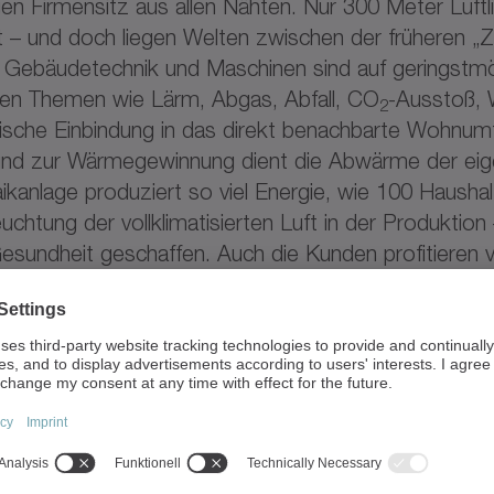
igen Firmensitz aus allen Nähten. Nur 300 Meter Luft
 – und doch liegen Welten zwischen der früheren „Z
h: Gebäudetechnik und Maschinen sind auf geringst
chen Themen wie Lärm, Abgas, Abfall, CO
-Ausstoß,
2
onische Einbindung in das direkt benachbarte Wohnumf
und zur Wärmegewinnung dient die Abwärme der eig
ikanlage produziert so viel Energie, wie 100 Hausha
chtung der vollklimatisierten Luft in der Produktion 
r Gesundheit geschaffen. Auch die Kunden profitiere
bilität und stellt damit eine hohe Produktqualität u
ll eingesetzt – es wird in einer Zisterne gesammelt 
en Lösungen ist bemerkenswert: Obwohl die neue Produ
ergiekosten pro Quadratmeter eingespart. Die Stan
 mehr als die Hälfte unterschritten und geltende E
ist jedoch bei aller innovativer verbauter Technik ke
 neuen Produktion, „es bildet lediglich optimalen 