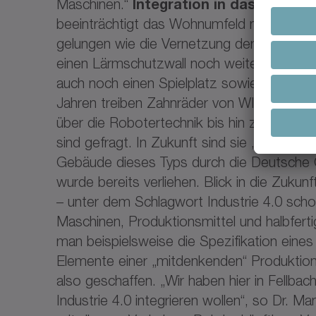
Maschinen.“
Integration in das urbane
beeinträchtigt das Wohnumfeld nicht. Eine
gelungen wie die Vernetzung der Außenanl
einen Lärmschutzwall noch weiter reduzie
auch noch einen Spielplatz sowie eine Str
Jahren treiben Zahnräder von WITTENSTEIN
über die Robotertechnik bis hin zur mod
sind gefragt. In Zukunft sind sie „grün“. U
Gebäude dieses Typs durch die Deutsche Ge
wurde bereits verliehen. Blick in die Zukunf
– unter dem Schlagwort Industrie 4.0 scho
Maschinen, Produktionsmittel und halbferti
man beispielsweise die Spezifikation eine
Elemente einer „mitdenkenden“ Produktion
also geschaffen. „Wir haben hier in Fellba
Industrie 4.0 integrieren wollen“, so Dr.