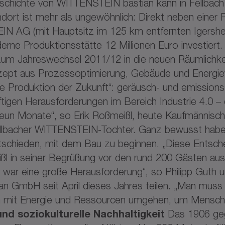
geschichte von WITTENSTEIN bastian kann in Fellbac
dort ist mehr als ungewöhnlich: Direkt neben einer P
EIN AG (mit Hauptsitz im 125 km entfernten Igersh
derne Produktionsstätte 12 Millionen Euro investier
 zum Jahreswechsel 2011/12 in die neuen Räumlich
nzept aus Prozessoptimierung, Gebäude und Energi
Produktion der Zukunft“: geräusch- und emission
igen Herausforderungen im Bereich Industrie 4.0 – de
 neun Monate“, so Erik Roßmeißl, heute Kaufmännis
ellbacher WITTENSTEIN-Tochter. Ganz bewusst habe
ntschieden, mit dem Bau zu beginnen. „Diese Entschei
ßl in seiner Begrüßung vor den rund 200 Gästen aus 
, war eine große Herausforderung“, so Philipp Guth un
 GmbH seit April dieses Jahres teilen. „Man muss 
 mit Energie und Ressourcen umgehen, um Mensche
d soziokulturelle Nachhaltigkeit
Das 1906 geg