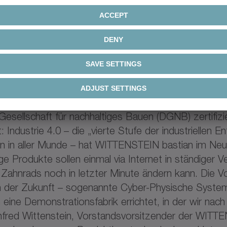
 Umfeld
Die „Urbane Produktion“ bietet eine hohe Le
 harmonische Integration der neuen Produktionsanla
age mit den umliegenden Grundstücken. Die ohnehin
rt. Und neben einem Biotop will WITTENSTEIN basti
omtankstelle zur öffentlichen Nutzung bieten.
Zertif
 bastian die technische Entwicklung stetig an. Vo
ernen Raumfahrt und dem Motor-Rennsport – die Ver
nd zwar mit Brief und Siegel: Das gesamte Werk einsch
sellschaft für nachhaltiges Bauen (DGNB) zertifizie
t: Industrie 4.0 – die „vierte Stufe der industriellen
n in aller Munde – hat WITTENSTEIN bastian im Neub
ge Produkte sollen einmal via Internet in ständiger 
s Zahnrads noch in letzter Minute ändern kann. Die
 der Zukunft – sogenannte Cyber-Physische Systeme 
ch eine Demonstrationsfabrik errichtet, in der wir n
 Manfred Wittenstein, Vorstandsvorsitzender der WIT