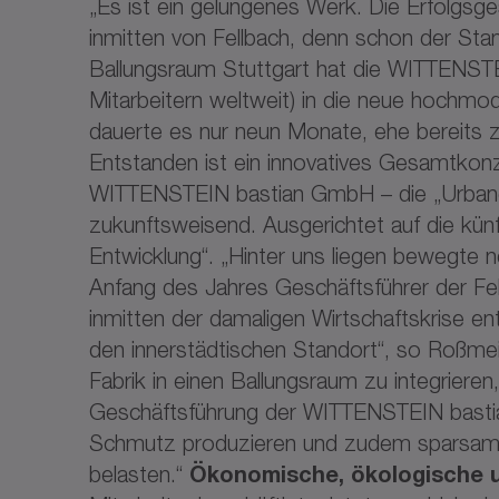
„Es ist ein gelungenes Werk. Die Erfolgs
inmitten von Fellbach, denn schon der Stan
Ballungsraum Stuttgart hat die WITTENST
Mitarbeitern weltweit) in die neue hochmo
dauerte es nur neun Monate, ehe bereits
Entstanden ist ein innovatives Gesamtko
WITTENSTEIN bastian GmbH – die „Urbane 
zukunftsweisend. Ausgerichtet auf die künft
Entwicklung“. „Hinter uns liegen bewegte
Anfang des Jahres Geschäftsführer der F
inmitten der damaligen Wirtschaftskrise e
den innerstädtischen Standort“, so Roßmei
Fabrik in einen Ballungsraum zu integrieren
Geschäftsführung der WITTENSTEIN bastian
Schmutz produzieren und zudem sparsam
belasten.“
Ökonomische, ökologische un