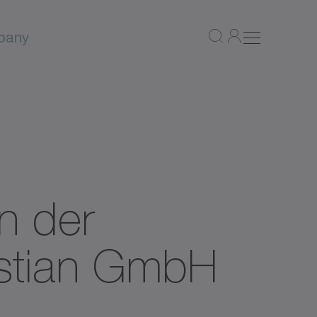
pany
n der
astian GmbH