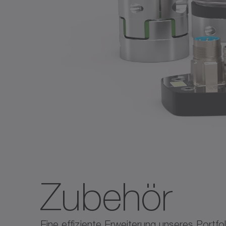
Zubehör
Eine effiziente Erweiterung unseres Portf