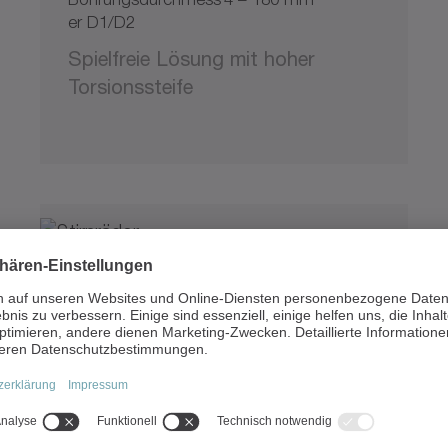
er D1/D2
Spielfreie Lösung mit hoher
Torsionssteife