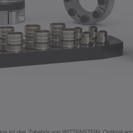
olios ist das Zubehör von WITTENSTEIN. Optimal ang