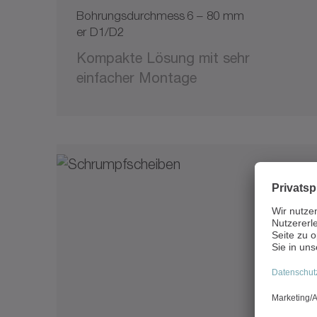
Bohrungsdurchmess
6 – 80 mm
er D1/D2
Kompakte Lösung mit sehr
einfacher Montage