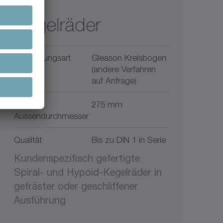
Kegelräder
Verzahnungsart
Gleason Kreisbogen
(andere Verfahren
auf Anfrage)
Max.
275 mm
Aussendurchmesser
Qualität
Bis zu DIN 1 in Serie
Kundenspezifisch gefertigte
Spiral- und Hypoid-Kegelräder in
gefräster oder geschliffener
Ausführung