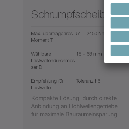
Schrumpfscheiben
Max. übertragbares
51 – 2450 Nm
Moment T
Wählbare
18 – 68 mm
Lastwellendurchmes
ser D
Empfehlung für
Toleranz h6
Lastwelle
Kompakte Lösung, durch direkte
Anbindung an Hohlwellengetriebe
für maximale Bauraumeinsparung