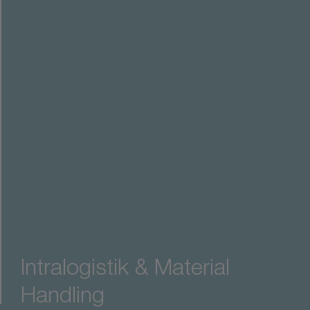
Intralogistik & Material
ial Handling
Handling