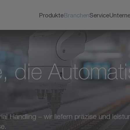
Produkte
Branchen
Service
Untern
, die Automati
rial Handling – wir liefern präzise und leis
e.