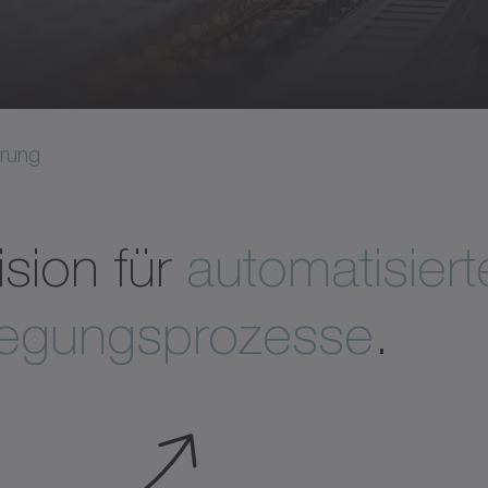
erung
ision für
automatisier
egungsprozesse
.