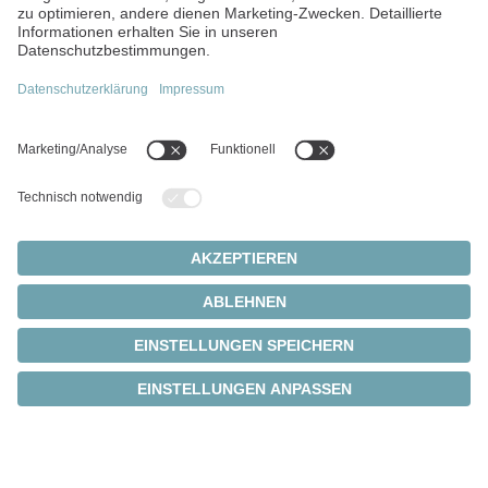
Intelligente
Getriebeüberwachung
®
Dank der integrierten cynapse
-Technologie erfassen
die intelligenten Getriebe selbstständig
Betriebsdaten und übertragen diese über IO-Link
direkt an das IIoT.
In Kombination mit unseren Smart Services ergibt
sich so ein umfassender Überblick über die Maschine
und die Smart Factory – Getriebe- und