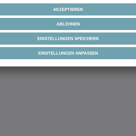
less-Motoren der
weitergedacht
®
kit line medium
NSTEIN cyber motor
Neue Baugröße 60 und
e Frameless-Motoren-
technisches Upgrade d
®
 der cyber
kit line
Servomotoren
m um…
esen
Mehr lesen