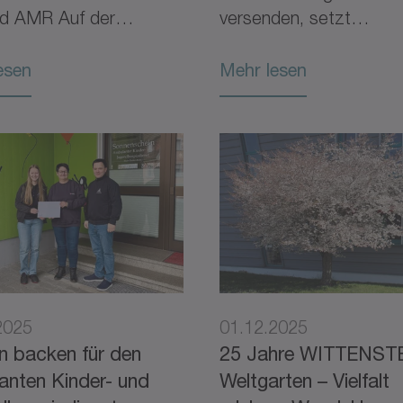
MR Auf der
versenden, setzt
T in Stuttgart vom 24.
WITTENSTEIN erneut a
soziales Engagement 
esen
Mehr lesen
2025
01.12.2025
n backen für den
25 Jahre WITTENST
anten Kinder- und
Weltgarten – Vielfalt