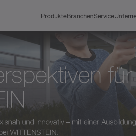
Produkte
Branchen
Service
Untern
rspektiven für
EIN
axisnah und innovativ – mit einer Ausbildu
 bei WITTENSTEIN.