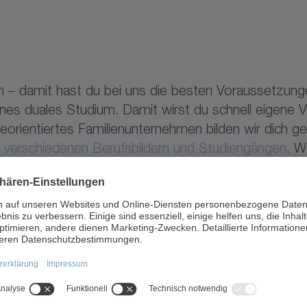
n – damit hast du bei uns die besten Voraussetzungen
enes duales Studium. Damit wirst du schnell eigene 
orientiertes Familienunternehmen bilden wir dich ge
 verschiedenen Berufsbildern und Studiengängen
. W
 wollen, vermitteln wir mit innovativen Methoden
sönlichkeit und Talente.