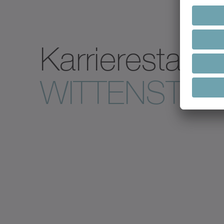
Karrierestart b
WITTENSTEI