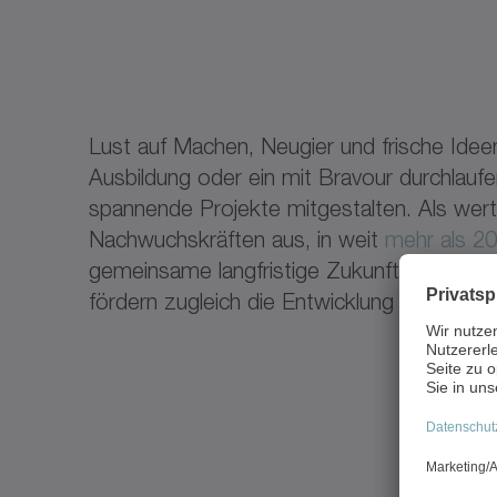
Lust auf Machen, Neugier und frische Idee
Ausbildung oder ein mit Bravour durchlauf
spannende Projekte mitgestalten. Als werte
Nachwuchskräften aus, in weit
mehr als 20
gemeinsame langfristige Zukunft gewinnen
fördern zugleich die Entwicklung deiner Per