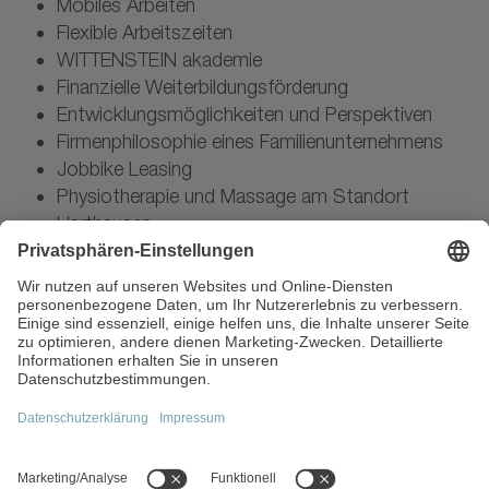
Mobiles Arbeiten
Flexible Arbeitszeiten
WITTENSTEIN akademie
Finanzielle Weiterbildungsförderung
Entwicklungsmöglichkeiten und Perspektiven
Firmenphilosophie eines Familienunternehmens
Jobbike Leasing
Physiotherapie und Massage am Standort
Harthausen
Leben und arbeiten im ländlichen Raum
WITTENSTEIN benefit card