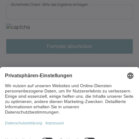
Sicherheits-Check: Bitte das Ergebnis eintragen.
Antarktis
Antigua und Barbuda
Argentinien
Armenien
Aruba
Aserbaidschan
Walter-Wittenstein-Straße 1
97999 Igersheim
Australien
Deutschland
Bahamas
+49 7931 493-0
info(at)wittenstein.de
Bahrain