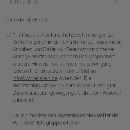
Bitte wählen...
* erforderliche Felder
Afghanistan
* Ich habe die
Datenschutzbestimmungen
zur
Kenntnis genommen. Ich stimme zu, dass meine
Albanien
Angaben und Daten zur Beantwortung meiner
Anfrage elektronisch erhoben und gespeichert
Algerien
werden. Hinweis: Sie können Ihre Einwilligung
jederzeit für die Zukunft per E-Mail an
Amerikanisch-Samoa
info@wittenstein.de
widerrufen. Die
Rechtmäßigkeit der bis zum Widerruf erfolgten
Amerikanische Jungferninseln
Datenverarbeitungsvorgänge bleibt vom Widerruf
unberührt.
Andorra
Angola
Ja, ich möchte den kostenlosen Newsletter der
WITTENSTEIN gruppe erhalten
Anguilla