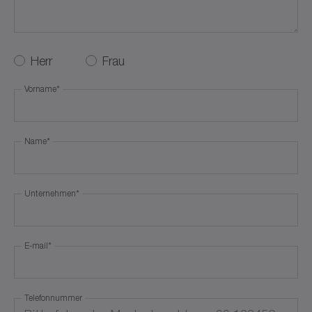
Serviceanfrage
Karriere
Herr
Frau
Vorname
*
Sonstiges
Name
*
Unternehmen
*
E-mail
*
Telefonnummer