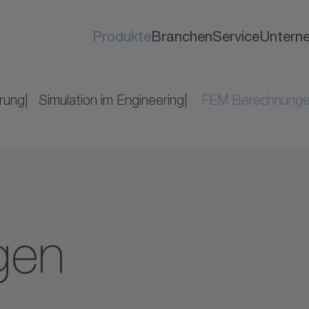
Produkte
Branchen
Service
Untern
erung
Simulation im Engineering
FEM Berechnung
gen