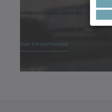
info@wittenstein-alpha.de
+49 7931 493-0
Zum Kontaktformular