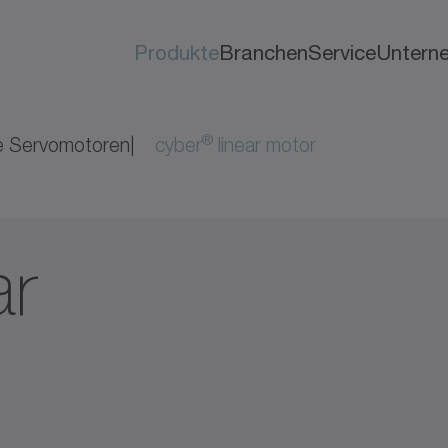
Produkte
Branchen
Service
Untern
®
e Servomotoren
cyber
linear motor
ar