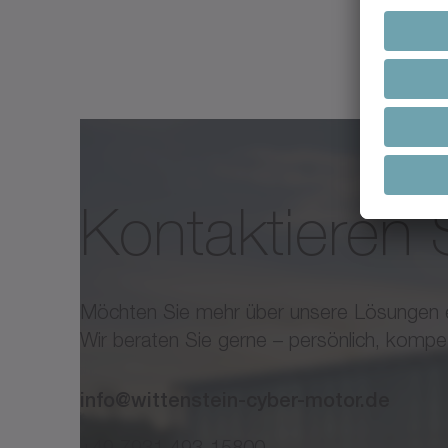
• Angepasste elektrische und mechanisch
• Integrierte Linearführung
®
• Integriertes Linearmesssystem
Flyer cyber
linear motor
Kontaktieren 
Möchten Sie mehr über unsere Lösungen 
Wir beraten Sie gerne – persönlich, kompe
info@wittenstein-cyber-motor.de
+49 7931 493-15800