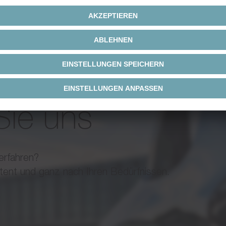
e Schnittstellen
Broschüre / Katalog
Deu
Sie uns
erfahren?
tent und ganz nach Ihren Bedürfnissen.