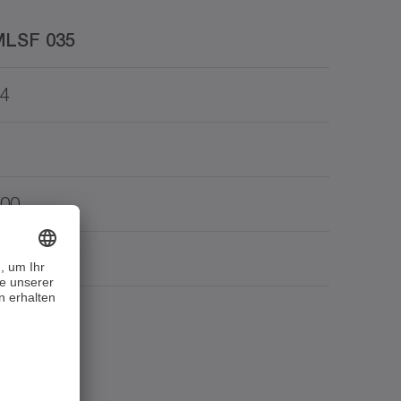
MLSF 035
4
00
4
ache
Downloads