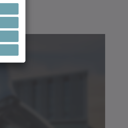
Herunterladen (1 KB)
tsch
Im Viewer öffnen