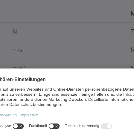
N
7
m/s
5
2
m/s
5
mm
3
Dokumenttyp
Spr