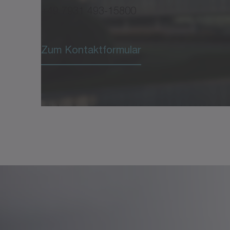
+49 7931 493-15800
Lineare Servomotoren
®
Betriebsanleitung cyber
linea
Zum Kontaktformular