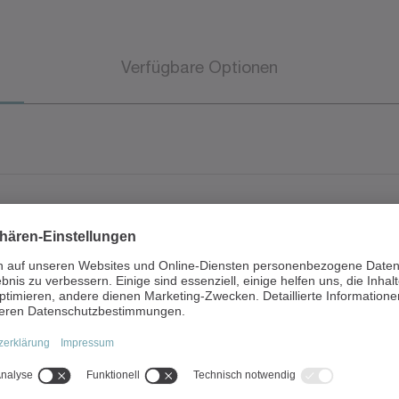
Verfügbare Optionen
• 7 aktive Breitengröße
 kN
mm)
N
• CE - Kennzeichnung
Dokumenttyp