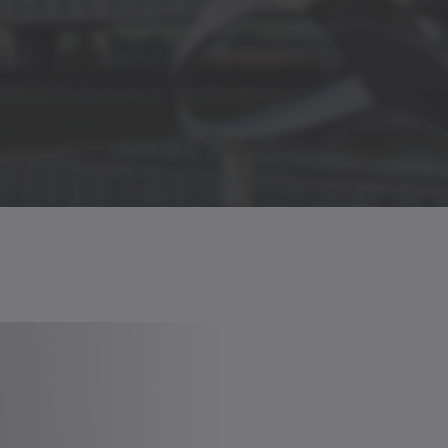
Betriebsanleitung
r motor L3S / L3SK / LNS