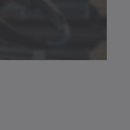
Herunterladen (2 KB)
Neutral
Im Viewer öffnen