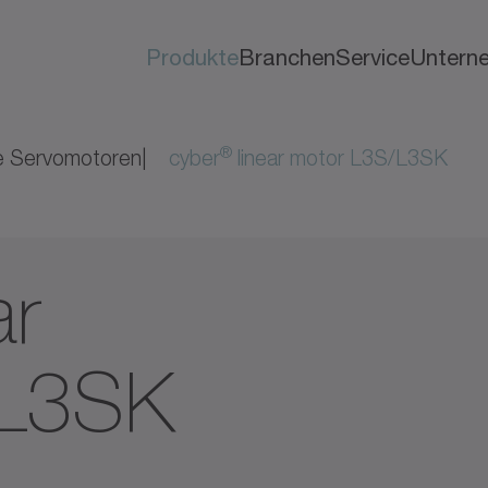
Produkte
Branchen
Service
Untern
®
e Servomotoren
cyber
linear motor L3S/L3SK
ar
/L3SK