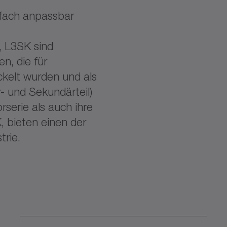
nfach anpassbar
S, L3SK sind
n, die für
elt wurden und als
 und Sekundärteil)
serie als auch ihre
K, bieten einen der
trie.