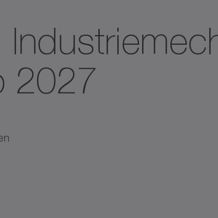
 Industriemec
b 2027
en