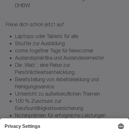
DHBW
Freue dich schon jetzt auf
Laptops oder Tablets für alle
Shuttle zur Ausbildung
come together Tage für Newcomer
Auslandspraktika und Auslandssemester
Die ‚Walz‘, eine Reise zur
Persönlichkeitsentwicklung
Bereitstellung von Arbeitskleidung und
Reinigungsservice
Unterricht zu außerberuflichen Themen
100 % Zuschuss zur
Berufsunfähigkeitsversicherung
Notenprämien für erfolgreiche Leistungen
Kostenzuschuss für Speiseangebote